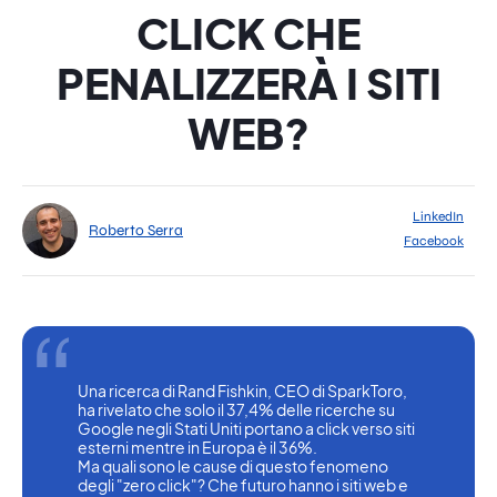
CLICK CHE
PENALIZZERÀ I SITI
WEB?
LinkedIn
Roberto Serra
Facebook
Una ricerca di Rand Fishkin, CEO di SparkToro, 
ha rivelato che solo il 37,4% delle ricerche su 
Google negli Stati Uniti portano a click verso siti 
esterni mentre in Europa è il 36%.
Ma quali sono le cause di questo fenomeno 
degli "zero click"? Che futuro hanno i siti web e 