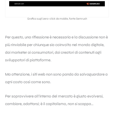
Grafico sugli zero-click da mobile, fonte Semrush
Per questo, una riflessione è necessaria e la discussione non è
più rinviabile per chiunque sia coinvolto nel mondo digitale,
dai marketer ai consumatori, dai creatori di contenuti agli
sviluppatori di piattaforme.
Ma attenzione, i siti web non sono panda da salvaguardare a
ogni costo così come sono.
Per sopravvivere all’interno del mercato è giusto evolversi,
cambiare, adattarsi; è il capitalismo, non si scappa…