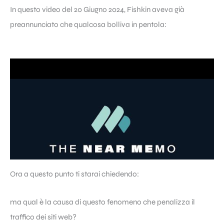
In questo video del 20 Giugno 2024, Fishkin aveva già
preannunciato che qualcosa bolliva in pentola:
Ora a questo punto ti starai chiedendo:
ma qual è la causa di questo fenomeno che penalizza il
traffico dei siti web?