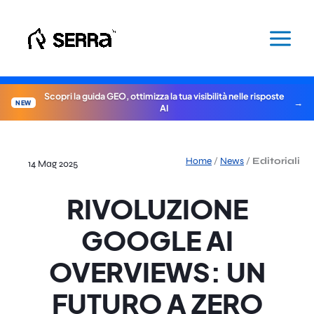
Vai
al
contenuto
Scopri la guida GEO, ottimizza la tua visibilità nelle risposte
NEW
AI
Home
/
News
/
Editoriali
14 Mag 2025
RIVOLUZIONE
GOOGLE AI
OVERVIEWS: UN
FUTURO A ZERO