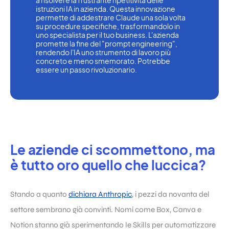
a risolvere la frustrante ripetitività delle 
istruzioni IA in azienda. Questa innovazione 
permette di addestrare Claude una sola volta 
su procedure specifiche, trasformandolo in 
uno specialista per il tuo business. L'azienda 
promette la fine del "prompt engineering", 
rendendo l'IA uno strumento di lavoro più 
concreto e meno smemorato. Potrebbe 
essere un passo rivoluzionario.
Le aziende ci scommettono, ma
è tutto oro quello che luccica?
Stando a quanto
dichiara Anthropic
, i pezzi da novanta del
settore sembrano già convinti. Nomi come Box, Canva e
Notion stanno già sperimentando le Skills per automatizzare