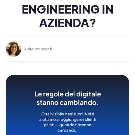
ENGINEERING IN
AZIENDA?
Anita Innocenti
Le regole del digitale
stanno cambiando.
O sei visibile o sei fuori. Noi ti
aiutiamo a raggiungere i clienti
giusti — quando ti stanno
cercando.