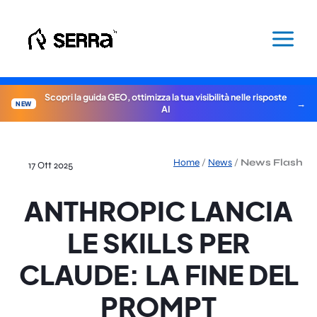
Vai
al
contenuto
Scopri la guida GEO, ottimizza la tua visibilità nelle risposte
NEW
AI
Home
/
News
/
News Flash
17 Ott 2025
ANTHROPIC LANCIA
LE SKILLS PER
CLAUDE: LA FINE DEL
PROMPT