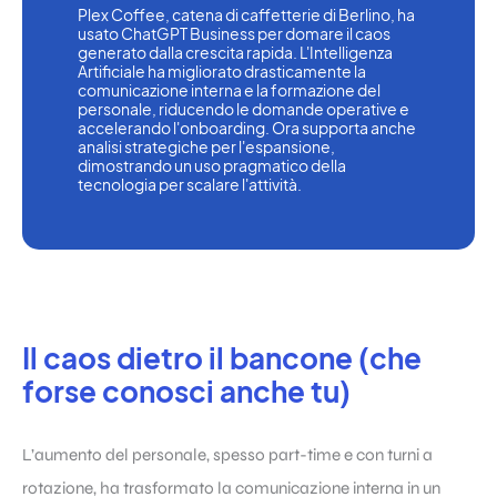
Plex Coffee, catena di caffetterie di Berlino, ha 
usato ChatGPT Business per domare il caos 
generato dalla crescita rapida. L'Intelligenza 
Artificiale ha migliorato drasticamente la 
comunicazione interna e la formazione del 
personale, riducendo le domande operative e 
accelerando l'onboarding. Ora supporta anche 
analisi strategiche per l'espansione, 
dimostrando un uso pragmatico della 
tecnologia per scalare l'attività.
Il caos dietro il bancone (che
forse conosci anche tu)
L’aumento del personale, spesso part-time e con turni a
rotazione, ha trasformato la comunicazione interna in un