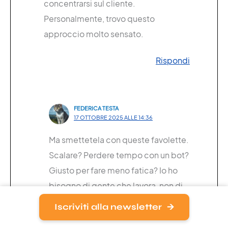
concentrarsi sul cliente.
Personalmente, trovo questo
approccio molto sensato.
Rispondi
FEDERICA TESTA
17 OTTOBRE 2025 ALLE 14:36
Ma smettetela con queste favolette.
Scalare? Perdere tempo con un bot?
Giusto per fare meno fatica? Io ho
bisogno di gente che lavora, non di
macchine che “semplificano”.
Iscriviti alla newsletter
Rispondi