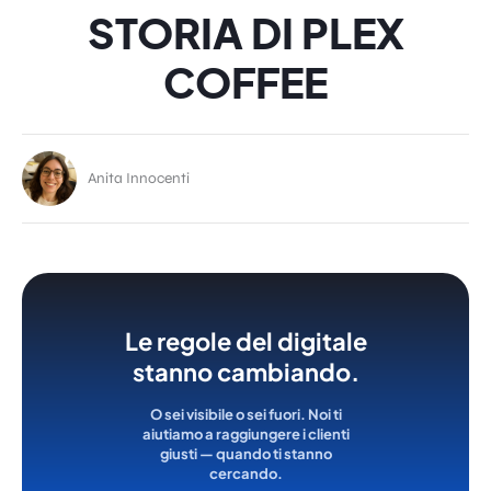
STORIA DI PLEX
COFFEE
Anita Innocenti
Le regole del digitale
stanno cambiando.
O sei visibile o sei fuori. Noi ti
aiutiamo a raggiungere i clienti
giusti — quando ti stanno
cercando.