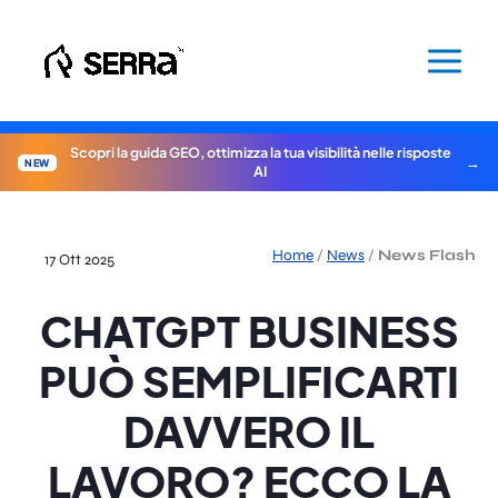
Vai
al
contenuto
Scopri la guida GEO, ottimizza la tua visibilità nelle risposte
NEW
AI
Home
/
News
/
News Flash
17 Ott 2025
CHATGPT BUSINESS
PUÒ SEMPLIFICARTI
DAVVERO IL
LAVORO? ECCO LA