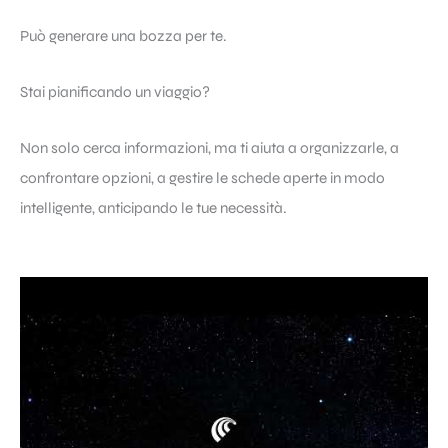
Può generare una bozza per te.
Stai pianificando un viaggio?
Non solo cerca informazioni, ma ti aiuta a organizzarle, a
confrontare opzioni, a gestire le schede aperte in modo
intelligente, anticipando le tue necessità.