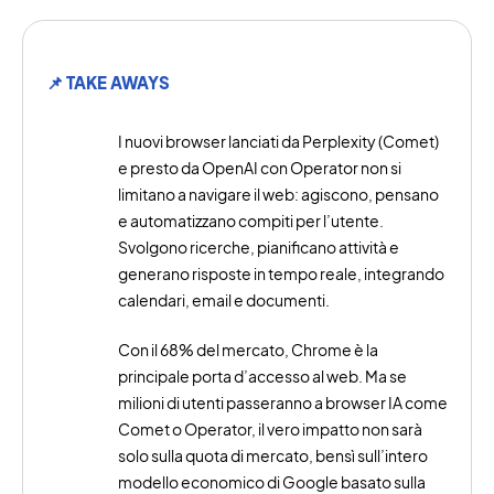
📌 TAKE AWAYS
I nuovi browser lanciati da Perplexity (Comet)
e presto da OpenAI con Operator non si
limitano a navigare il web: agiscono, pensano
e automatizzano compiti per l’utente.
Svolgono ricerche, pianificano attività e
generano risposte in tempo reale, integrando
calendari, email e documenti.
Con il 68% del mercato, Chrome è la
principale porta d’accesso al web. Ma se
milioni di utenti passeranno a browser IA come
Comet o Operator, il vero impatto non sarà
solo sulla quota di mercato, bensì sull’intero
modello economico di Google basato sulla