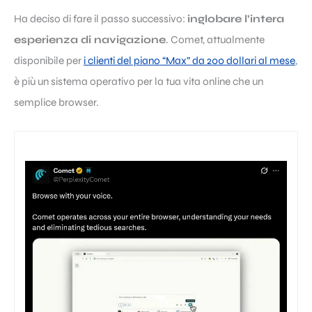
Ha deciso di fare il passo successivo:
inglobare l’intera
esperienza di navigazione
. Comet, attualmente
disponibile per
i clienti del piano “Max” da 200 dollari al mese
,
è più un sistema operativo per la tua vita online che un
semplice browser.