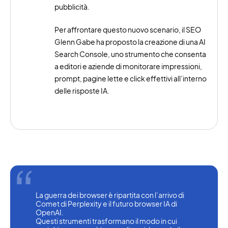
pubblicità.
Per affrontare questo nuovo scenario, il SEO
Glenn Gabe ha proposto la creazione di una AI
Search Console, uno strumento che consenta
a editori e aziende di monitorare impressioni,
prompt, pagine lette e click effettivi all’interno
delle risposte IA.
La guerra dei browser è ripartita con l’arrivo di 
Comet di Perplexity e il futuro browser IA di 
OpenAI.
Questi strumenti trasformano il modo in cui 