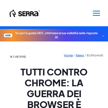
Vai
al
contenuto
Scopri la guida GEO, ottimizza la tua visibilità nelle risposte
NEW
AI
Home
/
News
/
Editoriali
14 Lug 2025
TUTTI CONTRO
CHROME: LA
GUERRA DEI
BROWSER È