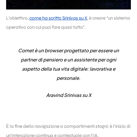
L’obiettivo,
come ha scritto Srinivas su X
, è creare “un sistema
operativo con cui puoi fare quasi tutto”.
Comet è un browser progettato per essere un
partner di pensiero e un assistente per ogni
aspetto della tua vita digitale: lavorativa e
personale.
Aravind Srinivas su X
È la fine della navigazione a compartimenti stagni: è l’inizio di
un’interazione continua e contestuale con l’IA.