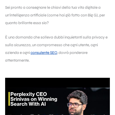
Sei pronto a consegnare le chiavi della tua vita digitale a
un’intelligenza artificiale (come hai già fatto con Big G), per
quanto brillante essa sia?
È una domanda che solleva dubbi inquietanti sulla privacy e
sulla sicurezza, un compromesso che ogni utente, ogni
azienda e ogni
consulente SEO
, dovrà ponderare
attentamente.