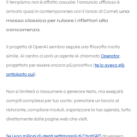
Il tempismo non è affatto casuale: l’annuncio ufficioso è
arrivato quasi in contemporanea con il lancio di Comet,
una
mossa classica per rubare i riflettori alla
concorrenza
.
Il progetto di OpenAI sembra seguire una filosofia molto
simile. Al centro ci sarà un agente IA chiamato
Operator
,
progettato per essere ancora più proattivo (
te lo avevo già
anticipato qui
).
Non si limiterà a riassumere o generare testo, ma eseguirà
compiti complessi per tuo conto: prenotare un tavolo al
ristorante, compilare moduli, organizzare la tua agenda, tutto
direttamente dalle pagine web che visiti.
Se i 500 milioni di utenti settimanali di ChatGPT
dovessero