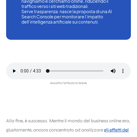
navighiamo e cerchiamo online, riducendo il 
traffico verso i siti web tradizionali.
Serve trasparenza: nasce la proposta di una AI 
Search Console per monitorare l’impatto 
dell’intelligenza artificiale sui contenuti.
Ascolta l’articolo in breve
Alla fine, è successo. Mentre il mondo del business online era,
giustamente, ancora concentrato ad analizzare
gli effetti del