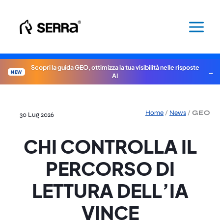
Vai
al
contenuto
Scopri la guida GEO, ottimizza la tua visibilità nelle risposte
NEW
AI
Home
/
News
/
GEO
30 Lug 2026
CHI CONTROLLA IL
PERCORSO DI
LETTURA DELL’IA
VINCE