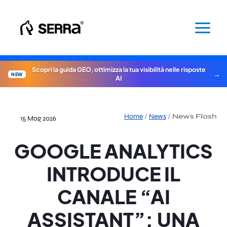
Vai
al
contenuto
Scopri la guida GEO, ottimizza la tua visibilità nelle risposte
NEW
AI
Home
/
News
/
News Flash
15 Mag 2026
GOOGLE ANALYTICS
INTRODUCE IL
CANALE “AI
ASSISTANT”: UNA