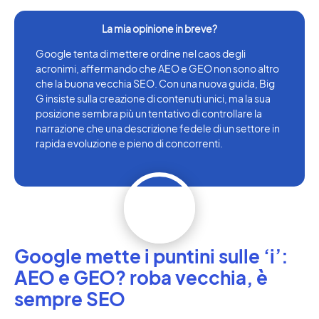
Google tenta di mettere ordine nel caos degli
acronimi, affermando che AEO e GEO non sono altro
che la buona vecchia SEO. Con una nuova guida, Big
G insiste sulla creazione di contenuti unici, ma la sua
posizione sembra più un tentativo di controllare la
narrazione che una descrizione fedele di un settore in
rapida evoluzione e pieno di concorrenti.
Google mette i puntini sulle ‘i’:
AEO e GEO? roba vecchia, è
sempre SEO