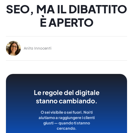
SEO, MA IL DIBATTITO
È APERTO
Anita Innocenti
Le regole del digitale
stanno cambiando.
O sei visibile o sei fuori. Noi ti
aiutiamo a raggiungere i clienti
giusti — quando ti stanno
cercando.