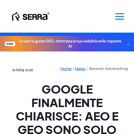
Vai
al
contenuto
Scopri la guida GEO, ottimizza la tua visibilità nelle risposte
NEW
AI
Home
/
News
/
Search Marketing
19 Mag 2026
GOOGLE
FINALMENTE
CHIARISCE: AEO E
GEO SONO SOLO