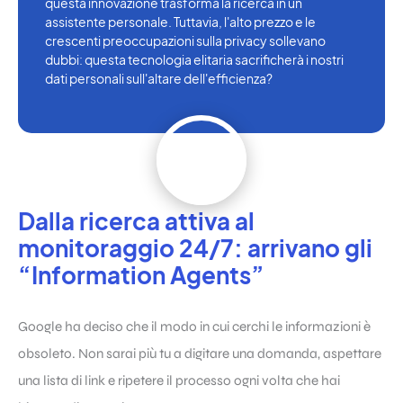
questa innovazione trasforma la ricerca in un
assistente personale. Tuttavia, l'alto prezzo e le
crescenti preoccupazioni sulla privacy sollevano
dubbi: questa tecnologia elitaria sacrificherà i nostri
dati personali sull'altare dell'efficienza?
Dalla ricerca attiva al
monitoraggio 24/7: arrivano gli
“Information Agents”
Google ha deciso che il modo in cui cerchi le informazioni è
obsoleto. Non sarai più tu a digitare una domanda, aspettare
una lista di link e ripetere il processo ogni volta che hai