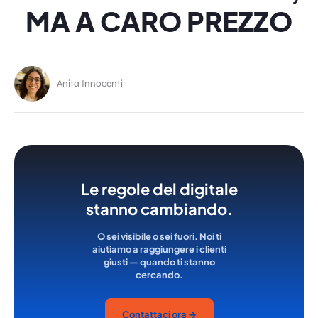
MA A CARO PREZZO
Anita Innocenti
Le regole del digitale
stanno cambiando.
O sei visibile o sei fuori. Noi ti
aiutiamo a raggiungere i clienti
giusti — quando ti stanno
cercando.
Contattaci ora →