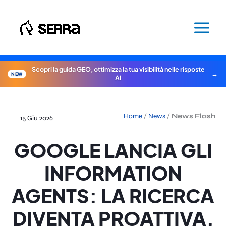
Vai
al
contenuto
Scopri la guida GEO, ottimizza la tua visibilità nelle risposte
NEW
AI
Home
/
News
/
News Flash
15 Giu 2026
GOOGLE LANCIA GLI
INFORMATION
AGENTS: LA RICERCA
DIVENTA PROATTIVA,