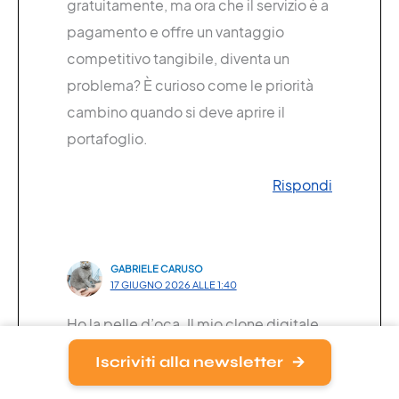
gratuitamente, ma ora che il servizio è a
pagamento e offre un vantaggio
competitivo tangibile, diventa un
problema? È curioso come le priorità
cambino quando si deve aprire il
portafoglio.
Rispondi
GABRIELE CARUSO
17 GIUGNO 2026 ALLE 1:40
Ho la pelle d’oca. Il mio clone digitale
saprà tutto di me, persino le mie paure.
Iscriviti alla newsletter
E se un giorno decidesse di usarle