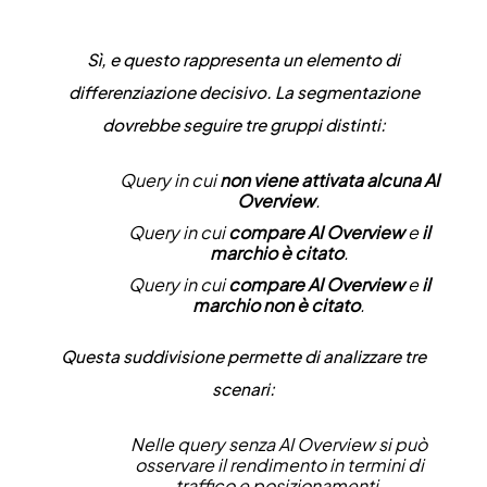
Sì, e questo rappresenta un elemento di
differenziazione decisivo. La segmentazione
dovrebbe seguire tre gruppi distinti:
Query in cui
non viene attivata alcuna AI
Overview
.
Query in cui
compare AI Overview
e
il
marchio è citato
.
Query in cui
compare AI Overview
e
il
marchio non è citato
.
Questa suddivisione permette di analizzare tre
scenari:
Nelle query senza AI Overview si può
osservare il rendimento in termini di
traffico e posizionamenti.