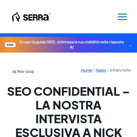
Vai
al
contenuto
Scopri la guida GEO, ottimizza la tua visibilità nelle risposte
NEW
AI
Home
/
News
/
Interviste
25 Nov 2025
SEO CONFIDENTIAL –
LA NOSTRA
INTERVISTA
ESCLUSIVA A NICK