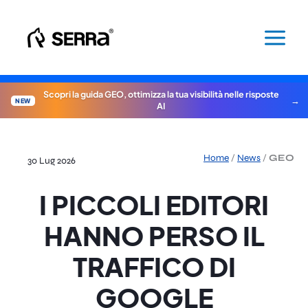
Vai
al
contenuto
Scopri la guida GEO, ottimizza la tua visibilità nelle risposte
NEW
AI
Home
/
News
/
GEO
30 Lug 2026
I PICCOLI EDITORI
HANNO PERSO IL
TRAFFICO DI
GOOGLE