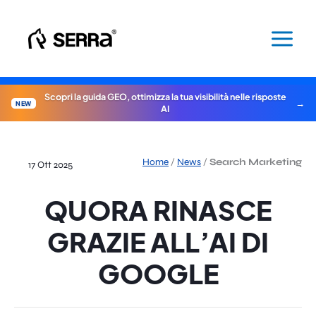
Vai
al
contenuto
Scopri la guida GEO, ottimizza la tua visibilità nelle risposte
NEW
AI
Home
/
News
/
Search Marketing
17 Ott 2025
QUORA RINASCE
GRAZIE ALL’AI DI
GOOGLE