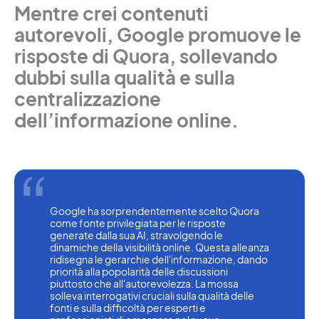
Mentre crei contenuti
autorevoli, Google promuove le
risposte di Quora, sollevando
dubbi sulla qualità e sulla
centralizzazione
dell’informazione online.
Google ha sorprendentemente scelto Quora 
come fonte privilegiata per le risposte 
generate dalla sua AI, stravolgendo le 
dinamiche della visibilità online. Questa alleanza 
ridisegna le gerarchie dell'informazione, dando 
priorità alla popolarità delle discussioni 
piuttosto che all'autorevolezza. La mossa 
solleva interrogativi cruciali sulla qualità delle 
fonti e sulla difficoltà per esperti e 