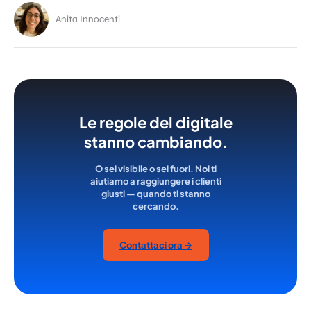
Anita Innocenti
Le regole del digitale
stanno cambiando.
O sei visibile o sei fuori. Noi ti
aiutiamo a raggiungere i clienti
giusti — quando ti stanno
cercando.
Contattaci ora →