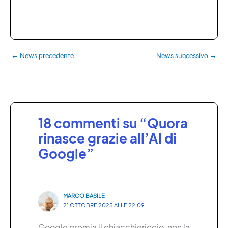
←
News precedente
News successivo
→
18 commenti su “Quora
rinasce grazie all’AI di
Google”
MARCO BASILE
21 OTTOBRE 2025 ALLE 22:09
Google premia il chiacchiericcio, non la