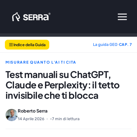
Vai
al
contenuto
Indice della Guida
La guida GEO
›
CAP. 7
MISURARE QUANTO L'AI TI CITA
Test manuali su ChatGPT,
Claude e Perplexity: il tetto
invisibile che ti blocca
Roberto Serra
14 Aprile 2026
·
~7 min di lettura