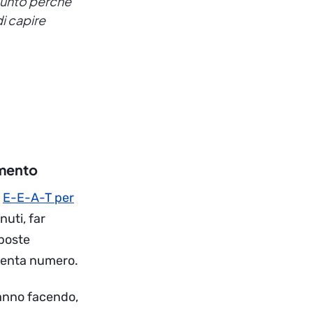
punto perché
di capire
amento
i
E-E-A-T per
nuti, far
sposte
iventa numero.
anno facendo,