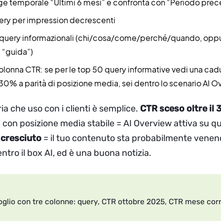
ge temporale “Ultimi 6 mesi” e confronta con “Periodo pre
ery per impression decrescenti
le query informazionali (chi/cosa/come/perché/quando, oppu
, “guida”)
olonna CTR: se per le top 50 query informative vedi una ca
 30% a parità di posizione media, sei dentro lo scenario AI 
ria che uso con i clienti è semplice.
CTR sceso oltre il
 con posizione media stabile = AI Overview attiva su qu
 cresciuto
= il tuo contenuto sta probabilmente venen
tro il box AI, ed è una buona notizia.
oglio con tre colonne: query, CTR ottobre 2025, CTR mese cor