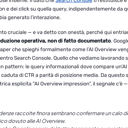
ose insieme. Il dato che
Search Console
ti restituisce 
on e dei click su quella query, indipendentemente da qu
ia generato l’interazione.
nto cruciale — e va detto con onestà, perché qui entri
duzione operativa, non di fatto documentato
. Googl
 paper che spieghi formalmente come l’AI Overview ven
entro Search Console. Quello che vediamo lavorando su
è un pattern: le query informazionali dove compare un’A
caduta di CTR a parità di posizione media. Da questo 
ica esplicita “AI Overview impression”, il segnale c’è 
denze raccolte finora sembrano confermare un calo del
co dovuto alle AI Overview.