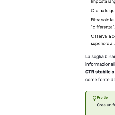
Imposta ran
Ordina le qu
Filtra solo 
“differenza”
Osserva la c
superiore al
La soglia bina
informazionali
CTR stabile o
come fonte den
Pro tip
Crea un f