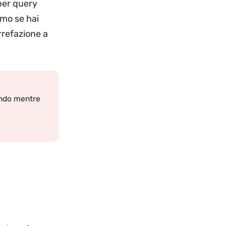
 per query
imo se hai
rrefazione a
ando mentre