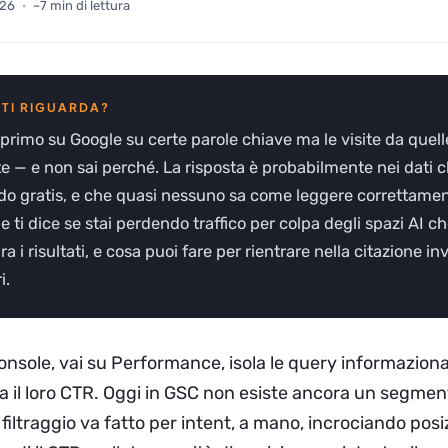
026
·
~7 min di lettura
 è primo su Google su certe parole chiave ma le visite da quell
te — e non sai perché. La risposta è probabilmente nei dati c
do gratis, e che quasi nessuno sa come leggere correttamen
e ti dice se stai perdendo traffico per colpa degli spazi AI c
ra i risultati, e cosa puoi fare per rientrare nella citazione in
i.
nsole, vai su Performance, isola le query informaziona
 il loro CTR. Oggi in GSC non esiste ancora un segmento
 filtraggio va fatto per intent, a mano, incrociando pos