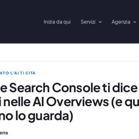
Inizia da qui
Servizi
Agenzia
TO L'AI TI CITA
 Search Console ti dice 
 nelle AI Overviews (e qu
no lo guarda)
erra