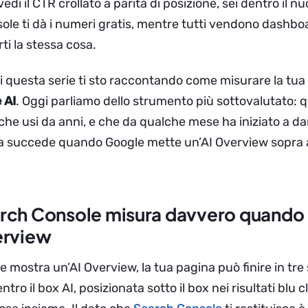
di il CTR crollato a parità di posizione, sei dentro il n
ole ti dà i numeri gratis, mentre tutti vendono dashbo
rti la stessa cosa.
 di questa serie ti sto raccontando come misurare la tua
 AI
. Oggi parliamo dello strumento più sottovalutato: q
, che usi da anni, e che da qualche mese ha iniziato a da
a succede quando Google mette un’AI Overview sopra ai 
rch Console misura davvero quand
erview
mostra un’AI Overview, la tua pagina può finire in tre s
ro il box AI, posizionata sotto il box nei risultati blu c