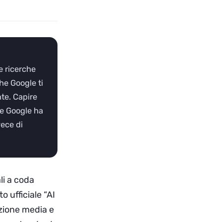
e ricerche
he Google ti
te. Capire
he Google ha
vece di
li a coda
 ufficiale “AI
izione media e