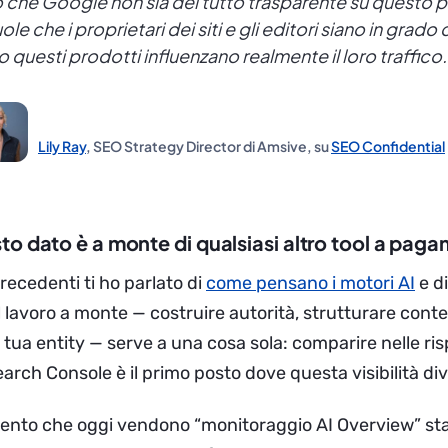
 che Google non sia del tutto trasparente su questo 
ole che i proprietari dei siti e gli editori siano in grado 
 questi prodotti influenzano realmente il loro traffico.
Lily Ray
, SEO Strategy Director di Amsive, su
SEO Confidential
o dato è a monte di qualsiasi altro tool a pag
precedenti ti ho parlato di
come pensano i motori AI
e d
l lavoro a monte — costruire autorità, strutturare conte
 tua entity — serve a una cosa sola: comparire nelle ri
arch Console è il primo posto dove questa visibilità d
mento che oggi vendono “monitoraggio AI Overview” st