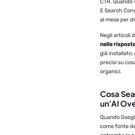
CTR. Quando ve
E Search Cons
al mese per di
Negli articoli
nelle risposte
già installato
precisi su cos
organici.
Cosa Sea
un’AI Ov
Quando Google 
come fonte dent