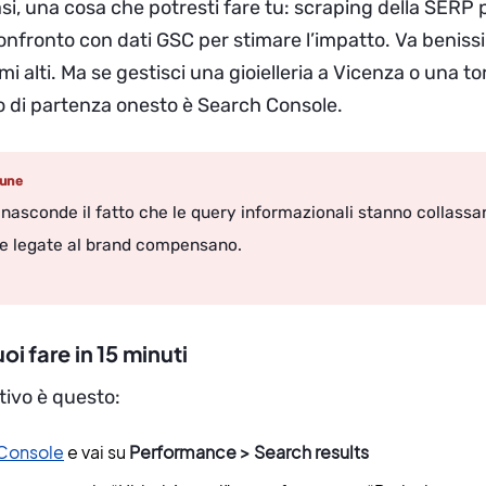
si, una cosa che potresti fare tu: scraping della SERP
onfronto con dati GSC per stimare l’impatto. Va beniss
i alti. Ma se gestisci una gioielleria a Vicenza o una to
to di partenza onesto è Search Console.
mune
nasconde il fatto che le query informazionali stanno collass
he legate al brand compensano.
uoi fare in 15 minuti
ativo è questo:
Console
e vai su
Performance > Search results