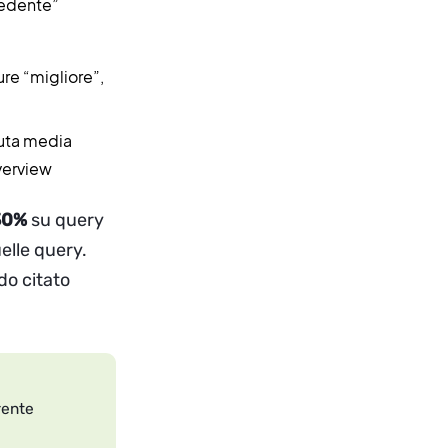
cedente”
re “migliore”,
duta media
Overview
 30%
su query
elle query.
do citato
rente