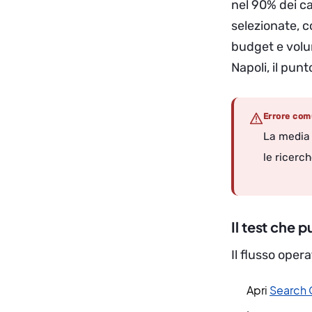
nel 90% dei ca
selezionate, c
budget e volum
Napoli, il pun
Errore co
La media 
le ricerc
Il test che p
Il flusso oper
Apri
Search 