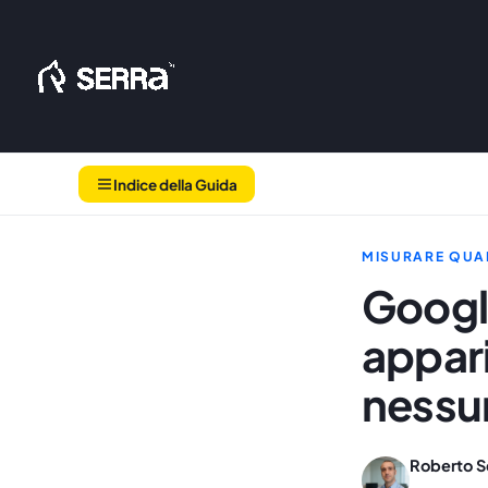
Vai
al
contenuto
Indice della Guida
MISURARE QUAN
Google
appari
nessu
Roberto S