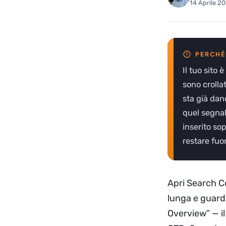
14 Aprile 2
Il tuo sito
sono crolla
sta già dan
quel segnal
inserito sop
restare fuor
Apri Search Co
lunga e guarda
Overview” — il