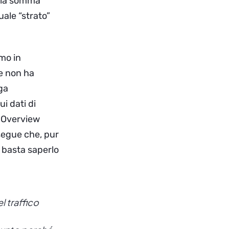
è la somma
ale “strato”
amo in
e non ha
ga
i dati di
I Overview
segue che, pur
— basta saperlo
 traffico