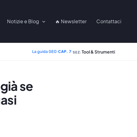
Notizie e Blog
🔥 Newsletter
Contattaci
Tool & Strumenti
La guida GEO
›
CAP. 7
›
SEZ:
già se
asi