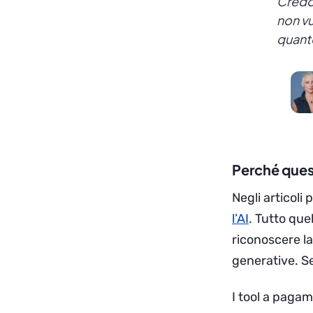
Credo
non vu
quanto
Perché quest
Negli articoli 
l’AI
. Tutto que
riconoscere la
generative. Se
I tool a paga