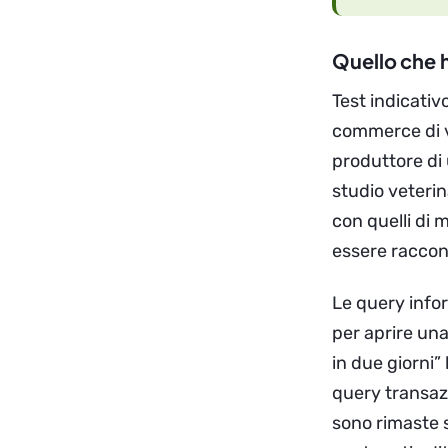
Quello che ho
Test indicativ
commerce di v
produttore di
studio veteri
con quelli di
essere raccon
Le query infor
per aprire una
in due giorni”
query transazi
sono rimaste s