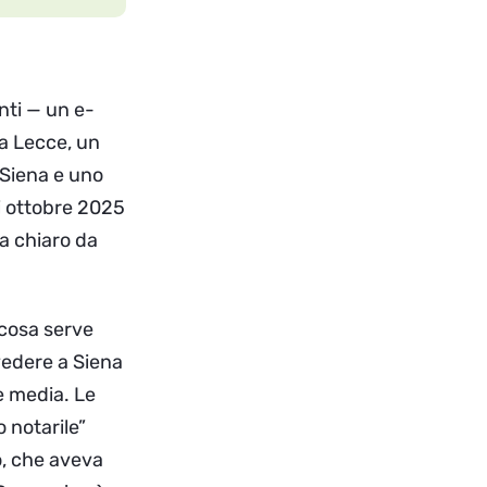
nti — un e-
 a Lecce, un
 Siena e uno
i ottobre 2025
a chiaro da
“cosa serve
 vedere a Siena
e media. Le
 notarile”
o, che aveva