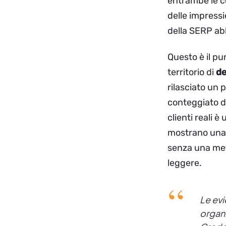
entrambe le c
delle impressi
della SERP abb
Questo è il pu
territorio di
de
rilasciato un
conteggiato d
clienti reali 
mostrano una 
senza una metr
leggere.
Le evi
organi