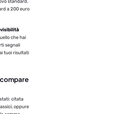
uovo standard.
ard a 200 euro
visibilità
uello che hai
rti segnali
tuoi risultati
o compare
tati: citata
lassici, oppure