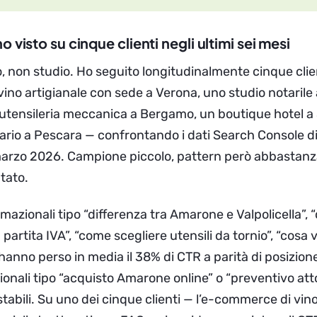
 visto su cinque clienti negli ultimi sei mesi
o, non studio. Ho seguito longitudinalmente cinque clie
ino artigianale con sede a Verona, uno studio notarile
 utensileria meccanica a Bergamo, un boutique hotel a
nario a Pescara — confrontando i dati Search Console d
 marzo 2026. Campione piccolo, pattern però abbastanz
tato.
mazionali tipo “differenza tra Amarone e Valpolicella”, 
 partita IVA”, “come scegliere utensili da tornio”, “cosa
 hanno perso in media il 38% di CTR a parità di posizion
onali tipo “acquisto Amarone online” o “preventivo atto
tabili. Su uno dei cinque clienti — l’e-commerce di vin