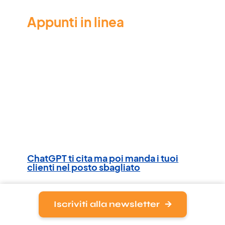
Appunti in linea
ChatGPT ti cita ma poi manda i tuoi
clienti nel posto sbagliato
Editoriali
Iscriviti alla newsletter
I sistemi di intelligenza artificiale non sempre
indirizzano gli utenti verso la pagina più rilevante,…