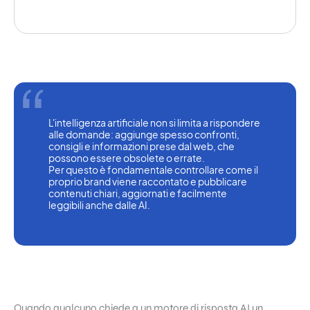
L'intelligenza artificiale non si limita a rispondere 
alle domande: aggiunge spesso confronti, 
consigli e informazioni prese dal web, che 
possono essere obsolete o errate.
Per questo è fondamentale controllare come il 
proprio brand viene raccontato e pubblicare 
contenuti chiari, aggiornati e facilmente 
leggibili anche dalle AI.
Quando qualcuno chiede a un motore di risposta AI un