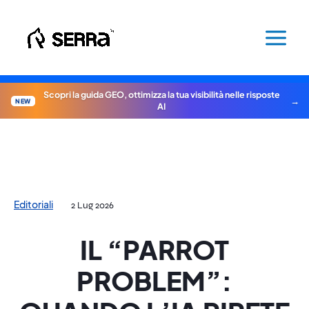
Vai
al
contenuto
Scopri la guida GEO, ottimizza la tua visibilità nelle risposte
NEW
AI
Editoriali
2 Lug 2026
IL “PARROT
PROBLEM”: