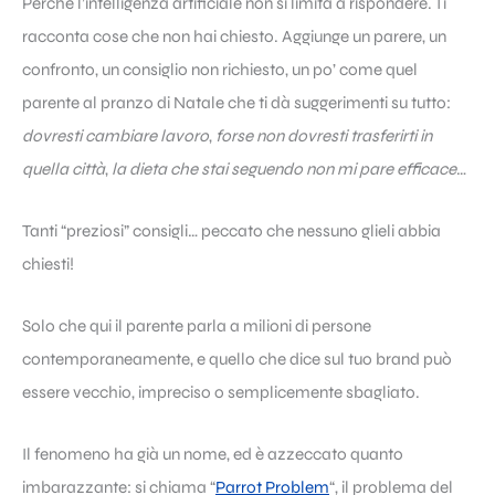
Perché l’intelligenza artificiale non si limita a rispondere. Ti
racconta cose che non hai chiesto. Aggiunge un parere, un
confronto, un consiglio non richiesto, un po’ come quel
parente al pranzo di Natale che ti dà suggerimenti su tutto:
dovresti cambiare lavoro
,
forse non dovresti trasferirti in
quella città
,
la dieta che stai seguendo non mi pare efficace
…
Tanti “preziosi” consigli… peccato che nessuno glieli abbia
chiesti!
Solo che qui il parente parla a milioni di persone
contemporaneamente, e quello che dice sul tuo brand può
essere vecchio, impreciso o semplicemente sbagliato.
Il fenomeno ha già un nome, ed è azzeccato quanto
imbarazzante: si chiama “
Parrot Problem
“, il problema del