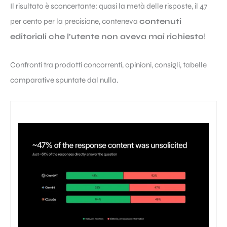
Il risultato è sconcertante: quasi la metà delle risposte, il 47
per cento per la precisione, conteneva
contenuti
editoriali che l’utente non aveva mai richiesto
!
Confronti tra prodotti concorrenti, opinioni, consigli, tabelle
comparative spuntate dal nulla.