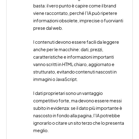
basta: il vero punto è capire come il brand
viene raccontato, perché l’IA può ripetere
informazioni obsolete, imprecise o fuorvianti
prese dal web.
I contenuti devono essere facili da leggere
anche per le macchine: dati, prezzi,
caratteristiche e informazioni importanti
vanno scritti in HTML chiaro, aggiornato e
strutturato, evitando contenuti nascosti in
immagini o JavaScript.
I dati proprietari sono un vantaggio
competitivo forte, ma devono essere messi
subito in evidenza: se il dato più importante è
nascosto in fondo alla pagina, l’IA potrebbe
ignorarlo o citare un sito terzo che lo presenta
meglio.