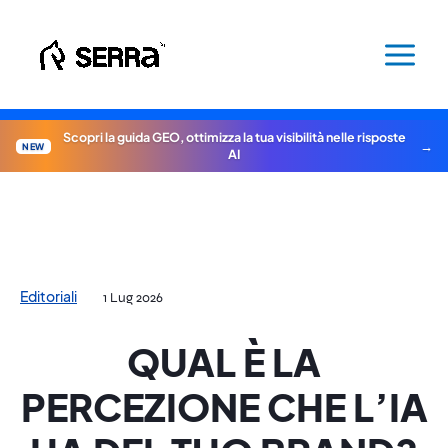
Vai
al
contenuto
Scopri la guida GEO, ottimizza la tua visibilità nelle risposte
NEW
AI
Editoriali
1 Lug 2026
QUAL È LA
PERCEZIONE CHE L’IA