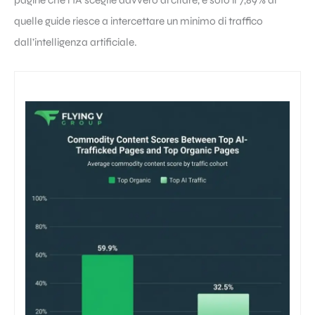
pagine che l’IA sceglie davvero di citare, e solo il 7,89% di
quelle guide riesce a intercettare un minimo di traffico
dall’intelligenza artificiale.