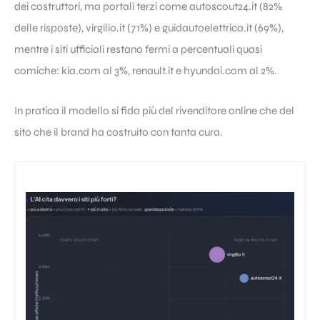
dei costruttori, ma portali terzi come autoscout24.it (82%
delle risposte), virgilio.it (71%) e guidautoelettrica.it (69%),
mentre i siti ufficiali restano fermi a percentuali quasi
comiche: kia.com al 3%, renault.it e hyundai.com al 2%.
In pratica il modello si fida più del rivenditore online che del
sito che il brand ha costruito con tanta cura.