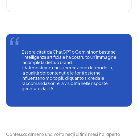
Essere citati da ChatGPT o Gemini non basta se 
l'intelligenza artificiale ha costruito un'immagine 
incompleta del tuo brand.
I dati mostrano che la percezione del modello, 
la qualità dei contenuti e le fonti esterne 
influenzano molto più di quanto si creda le 
raccomandazioni e la visibilità nelle risposte 
generate dall'IA.
Confessa: almeno una volta negli ultimi mesi hai aperto