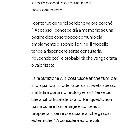
singolo prodotto o appiattirne il
posizionamento.
I contenuti generici perdono valore perché
l’IA spesso li conosce già a memoria: se una
pagina dice cose troppo comuni o già
ampiamente disponibili online, il modello
tende a rispondere senza consultarla,
riducendo così le probabilità che venga citata
o valorizzata.
La reputazione AI si costruisce anche fuori dal
sito: quando il modello cerca sul web, spesso
si affida a portali, directory e fonti terze più
che ai siti ufficiali dei brand. Per questo non
basta curare homepage e contenuti
proprietari, serve presidiare anche gli spazi
esterni che l’IA considera autorevoli.