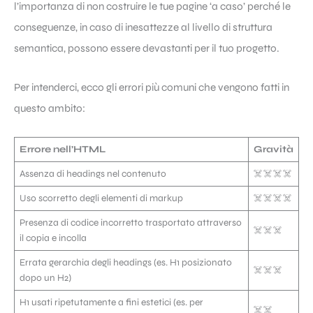
l’importanza di non costruire le tue pagine ‘a caso’ perché le
conseguenze, in caso di inesattezze al livello di struttura
semantica, possono essere devastanti per il tuo progetto.
Per intenderci, ecco gli errori più comuni che vengono fatti in
questo ambito:
Errore nell’HTML
Gravità
Assenza di headings nel contenuto
☠️ ☠️ ☠️ ☠️
Uso scorretto degli elementi di markup
☠️ ☠️ ☠️ ☠️
Presenza di codice incorretto trasportato attraverso
☠️ ☠️ ☠️
il copia e incolla
Errata gerarchia degli headings (es. H1 posizionato
☠️ ☠️ ☠️
dopo un H2)
H1 usati ripetutamente a fini estetici (es. per
☠️ ☠️