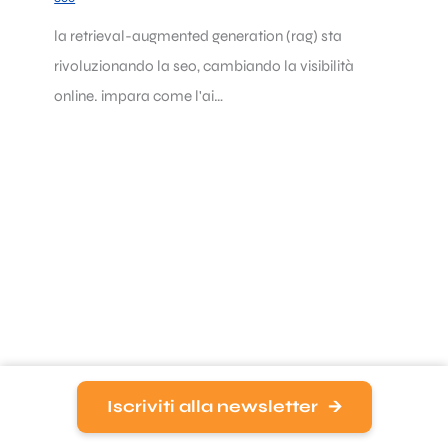
la retrieval-augmented generation (rag) sta
rivoluzionando la seo, cambiando la visibilità
online. impara come l'ai…
La nuova frontiera della visibilità: farsi
Iscriviti alla newsletter
trovare dalle risposte delle intelligenze
artificiali