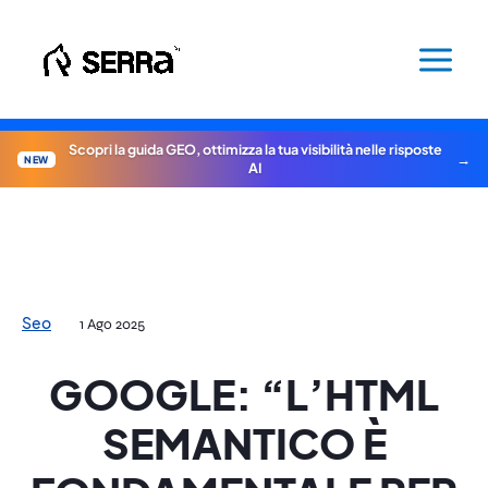
Vai
al
contenuto
Scopri la guida GEO, ottimizza la tua visibilità nelle risposte
NEW
AI
Seo
1 Ago 2025
GOOGLE: “L’HTML
SEMANTICO È