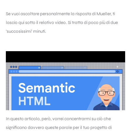
Se vuoi ascoltare personalmente la risposta di Mueller, ti
lascio qui sotto il relativo video. Si tratta di poco più di due
‘succosissimi’ minuti.
In questo articolo, però, vorrei concentrarmi su ciò che
significano davvero queste parole per il tuo progetto di