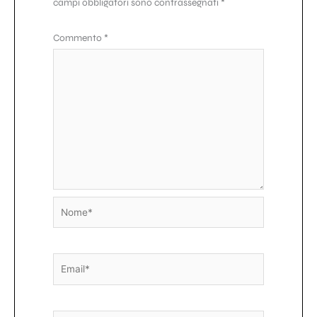
campi obbligatori sono contrassegnati
*
Commento
*
Nome*
Email*