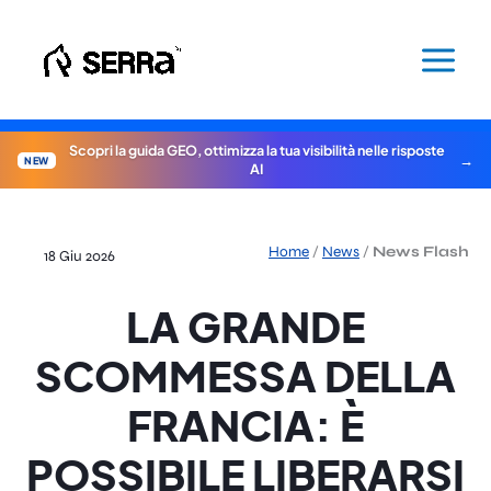
Vai
al
contenuto
Scopri la guida GEO, ottimizza la tua visibilità nelle risposte
NEW
AI
Home
/
News
/
News Flash
18 Giu 2026
LA GRANDE
SCOMMESSA DELLA
FRANCIA: È
POSSIBILE LIBERARSI