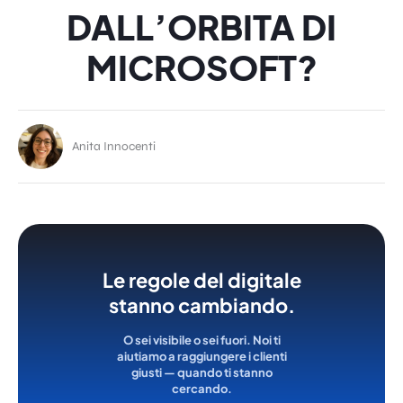
DALL’ORBITA DI
MICROSOFT?
Anita Innocenti
Le regole del digitale
stanno cambiando.
O sei visibile o sei fuori. Noi ti
aiutiamo a raggiungere i clienti
giusti — quando ti stanno
cercando.