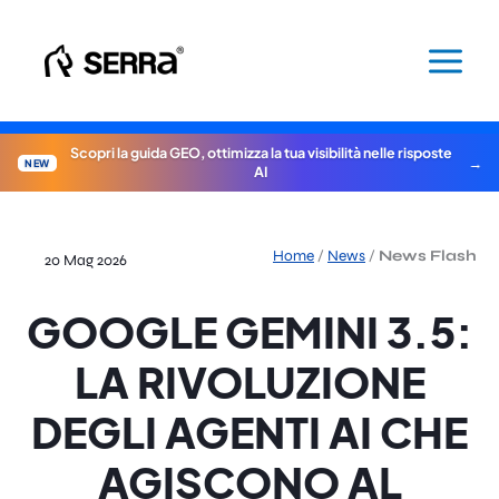
Vai
al
contenuto
Scopri la guida GEO, ottimizza la tua visibilità nelle risposte
NEW
AI
Home
/
News
/
News Flash
20 Mag 2026
GOOGLE GEMINI 3.5:
LA RIVOLUZIONE
DEGLI AGENTI AI CHE
AGISCONO AL