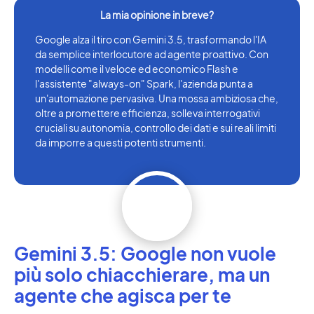
Google alza il tiro con Gemini 3.5, trasformando l'IA
da semplice interlocutore ad agente proattivo. Con
modelli come il veloce ed economico Flash e
l'assistente "always-on" Spark, l'azienda punta a
un'automazione pervasiva. Una mossa ambiziosa che,
oltre a promettere efficienza, solleva interrogativi
cruciali su autonomia, controllo dei dati e sui reali limiti
da imporre a questi potenti strumenti.
Gemini 3.5: Google non vuole
più solo chiacchierare, ma un
agente che agisca per te