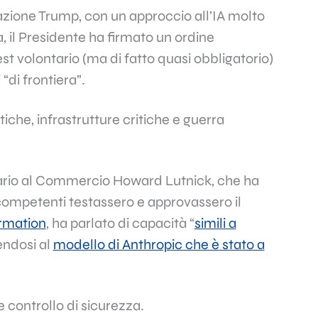
razione Trump, con un approccio all’IA molto
a, il Presidente ha firmato un ordine
est volontario (ma di fatto quasi obbligatorio)
“di frontiera”.
iche, infrastrutture critiche e guerra
etario al Commercio Howard Lutnick, che ha
i competenti testassero e approvassero il
ormation
, ha parlato di capacità “
simili a
rendosi al
modello di Anthropic che è stato a
e controllo di sicurezza.