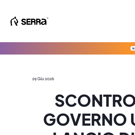
Vai
al
contenuto
N
29 Giu 2026
SCONTRO S
GOVERNO U