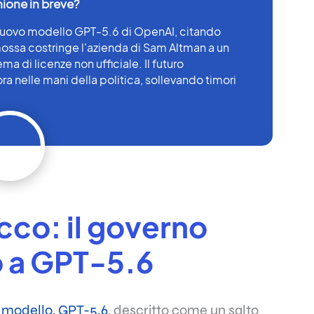
l nuovo modello GPT-5.6 di OpenAI, citando
 mossa costringe l'azienda di Sam Altman a un
a di licenze non ufficiale. Il futuro
 ora nelle mani della politica, sollevando timori
co: il governo
o a GPT-5.6
o modello, GPT-5.6
, descritto come un salto