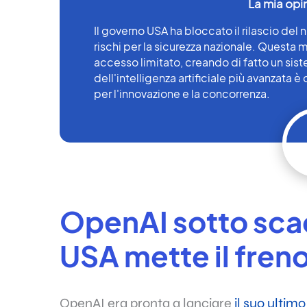
Il governo USA ha bloccato il rilascio de
rischi per la sicurezza nazionale. Questa
accesso limitato, creando di fatto un sistem
dell'intelligenza artificiale più avanzata è
per l'innovazione e la concorrenza.
OpenAI sotto scac
USA mette il fren
OpenAI era pronta a lanciare
il suo ultim