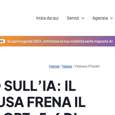
Inizia da qui
Servizi
Agenzia
Scopri la guida GEO, ottimizza la tua visibilità nelle risposte AI
EW
Home
/
News
/
News Flash
ULL’IA: IL
SA FRENA IL