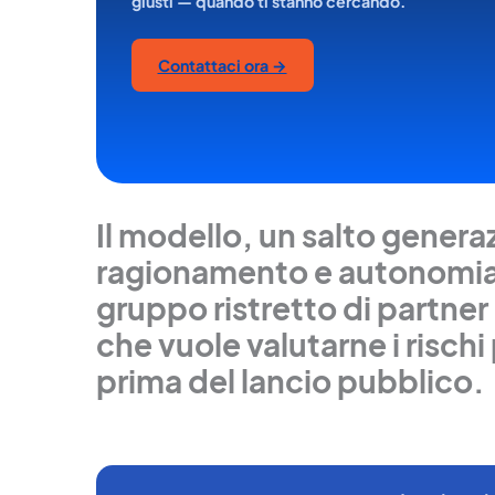
giusti — quando ti stanno cercando.
Contattaci ora →
Il modello, un salto generaz
ragionamento e autonomia, 
gruppo ristretto di partne
che vuole valutarne i rischi
prima del lancio pubblico.