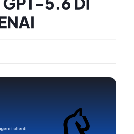
 GPT-5.6 DI
ENAI
ngere i clienti