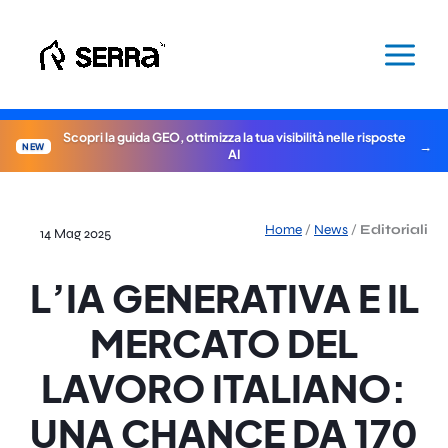
Vai
al
contenuto
Scopri la guida GEO, ottimizza la tua visibilità nelle risposte
NEW
AI
Home
/
News
/
Editoriali
14 Mag 2025
L’IA GENERATIVA E IL
MERCATO DEL
LAVORO ITALIANO:
UNA CHANCE DA 170