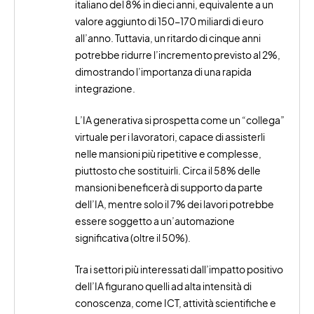
italiano del 8% in dieci anni, equivalente a un
valore aggiunto di 150-170 miliardi di euro
all’anno. Tuttavia, un ritardo di cinque anni
potrebbe ridurre l’incremento previsto al 2%,
dimostrando l’importanza di una rapida
integrazione.
L’IA generativa si prospetta come un “collega”
virtuale per i lavoratori, capace di assisterli
nelle mansioni più ripetitive e complesse,
piuttosto che sostituirli. Circa il 58% delle
mansioni beneficerà di supporto da parte
dell’IA, mentre solo il 7% dei lavori potrebbe
essere soggetto a un’automazione
significativa (oltre il 50%).
Tra i settori più interessati dall’impatto positivo
dell’IA figurano quelli ad alta intensità di
conoscenza, come ICT, attività scientifiche e