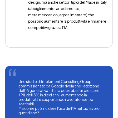
design, ma anche settori tipici del Made in Italy
(abbigliamento, arredamento,
metalmeccanico, agroalimentare) che
possono aumentare la produttività e rimanere
competitivi grazie all’IA.
Uno studio di Implement Consulting Group 
commissionato da Google rivela che l'adozione 
dell'IA generativa in Italia potrebbe far crescere 
il PIL dell'8% in dieci anni, aumentando la 
produttività e supportando i lavoratori senza 
sostituirli.
Ma come può incidere l'uso dell'IA nel tuo lavoro 
quotidiano?