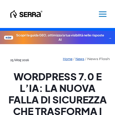
Vai
al
contenuto
Scopri la guida GEO, ottimizza la tua visibilità nelle risposte
NEW
AI
Home
/
News
/
News Flash
25 Mag 2026
WORDPRESS 7.0 E
L’IA: LA NUOVA
FALLA DI SICUREZZA
CHE TRASFORMA I