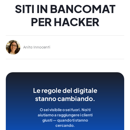
SITI IN BANCOMAT
PER HACKER
Anita Innocenti
Le regole del digitale
stanno cambiando.
O sei visibile o sei fuori. Noi ti
aiutiamo a raggiungere i clienti
giusti — quando ti stanno
cercando.