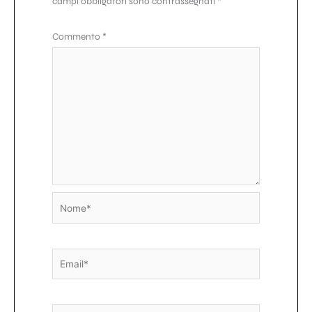
campi obbligatori sono contrassegnati
*
Commento
*
Nome*
Email*