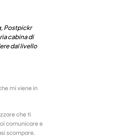
ng, Postpickr
ria cabina di
re dal livello
che mi viene in
zzare che ti
uoi comunicare e
uasi scompare.