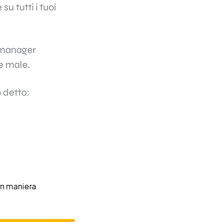
u tutti i tuoi
a manager
te male.
 detto:
in maniera