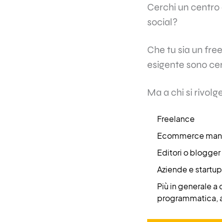
Cerchi un centro 
social?
Che tu sia un fre
esigente sono cer
Ma a chi si rivol
Freelance
Ecommerce man
Editori o blogger
Aziende e startup
Più in generale a
programmatica, a