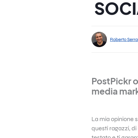
SOCI
Roberto Serra
PostPickr o
media mark
La mia opinione s
questi ragazzi, d
testato e ti garan