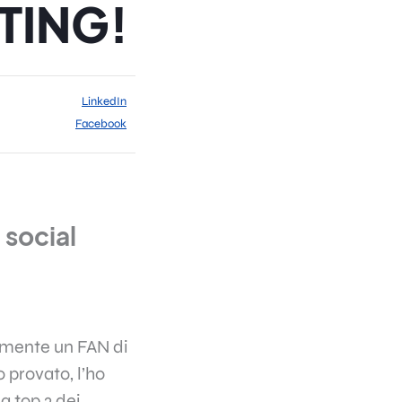
TING!
LinkedIn
Facebook
 social
almente un FAN di
 provato, l’ho
a top 3 dei