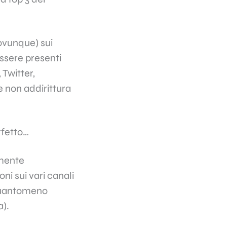
(ovunque) sui
ssere presenti
Twitter,
e non addirittura
rfetto…
lmente
ni sui vari canali
 quantomeno
a).