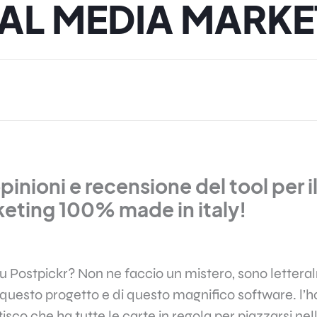
AL MEDIA MARKE
pinioni e recensione del tool per il
eting 100% made in italy!
u Postpickr? Non ne faccio un mistero, sono letter
i questo progetto e di questo magnifico software. l’ho
tisco che ha tutte le carte in regola per piazzarsi nell