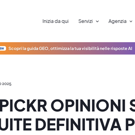
Inizia da qui
Servizi
Agenzia
Scopri la guida GEO, ottimizza la tua visibilità nelle risposte AI
EW
o 2025
PICKR OPINIONI 
UITE DEFINITIVA P