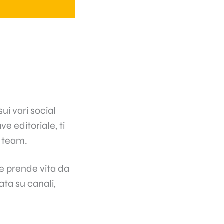
ui vari social
e editoriale, ti
 team.
he prende vita da
ata su canali,