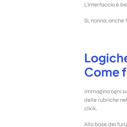
L’interfaccia è b
Si, nonna, anche 
Logiche
Come f
Immagina ogni so
delle rubriche ne
click.
Alla base del fu