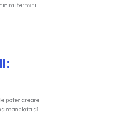
minimi termini.
i:
le poter creare
una manciata di