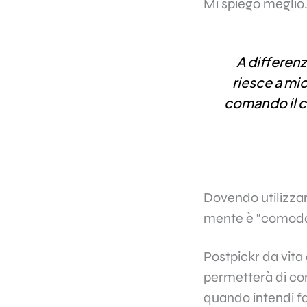
Mi spiego meglio
A differenza
riesce a mio
comando il cu
Dovendo utilizzar
mente è “comodo”
Postpickr da vita
permetterà di co
quando intendi fa