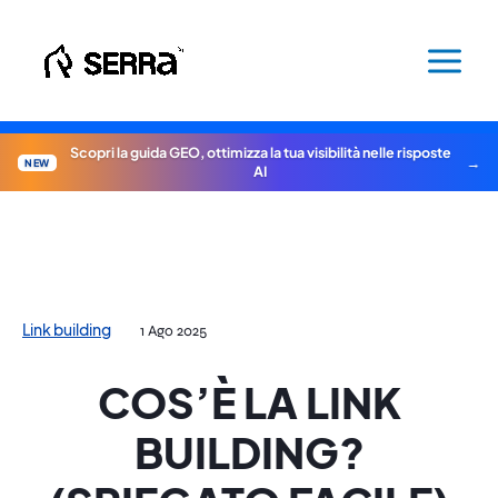
Vai
al
contenuto
Scopri la guida GEO, ottimizza la tua visibilità nelle risposte
NEW
AI
Link building
1 Ago 2025
COS’È LA LINK
BUILDING?