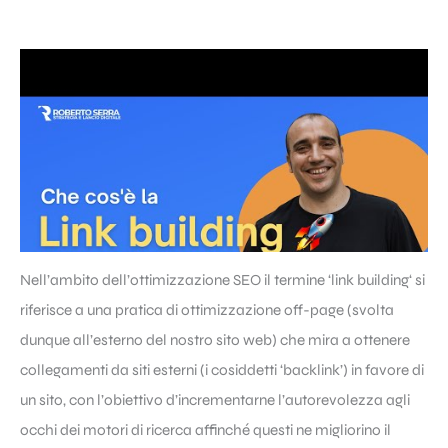
Nell’ambito dell’ottimizzazione SEO il termine ‘
link building
‘ si
riferisce a una pratica di ottimizzazione off-page (svolta
dunque all’esterno del nostro sito web) che mira a ottenere
collegamenti da siti esterni (i cosiddetti ‘backlink’) in favore di
un sito, con l’obiettivo d’incrementarne l’autorevolezza agli
occhi dei motori di ricerca affinché questi ne migliorino il