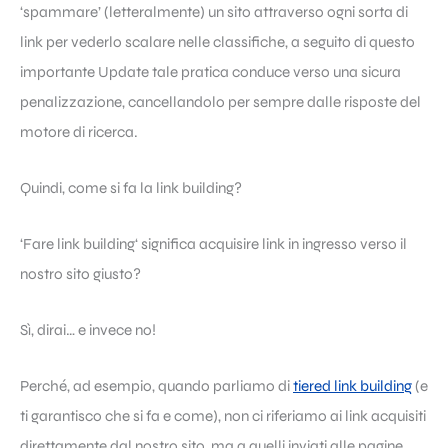
‘spammare’ (letteralmente) un sito attraverso ogni sorta di
link per vederlo scalare nelle classifiche, a seguito di questo
importante Update tale pratica conduce verso una sicura
penalizzazione, cancellandolo per sempre dalle risposte del
motore di ricerca.
Quindi, come si fa la
link building
?
‘Fare
link building
‘ significa acquisire link in ingresso verso il
nostro sito giusto?
Sì, dirai… e invece no!
Perché, ad esempio, quando parliamo di
tiered link building
(e
ti garantisco che si fa e come), non ci riferiamo ai link acquisiti
direttamente dal nostro sito, ma a quelli inviati alle pagine