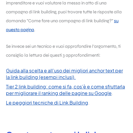
imprenditore e vuoi valutare la messa in atto di una
campagna di
link building
, puoi trovare tutte le risposte alla
domanda “Come fare una campagna di
link building
?”
su
questa pagina
.
Se invece sei un tecnico e vuoi approfondire l’argomento, ti
consiglio la lettura dei questi 3 approfondimenti:
Guida alla scelta e all’uso dei migliori anchor text per
la link building (esempi inclusi).
Tier 2 link building: come si fa, cos’è e come sfruttarla
per migliorare il ranking delle pagine su Google
.
Le peggiori tecniche di Link Building
.