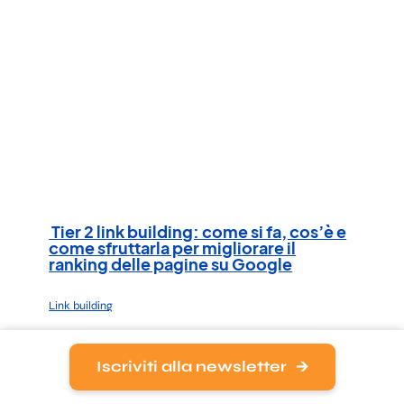
Tier 2 link building: come si fa, cos’è e
come sfruttarla per migliorare il
ranking delle pagine su Google
Link building
Una delle pratiche più discusse quando si parla di
Iscriviti alla newsletter
SEO e link building è la…