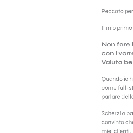
Peccato però
Il mio primo
Non fare l
con i vorr
Valuta ben
Quando io ho
come full-st
parlare dell
Scherzi a pa
convinto ch
miei clienti.