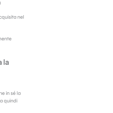
)
cquisita nel
amente
 la
e in sé la
ca quindi