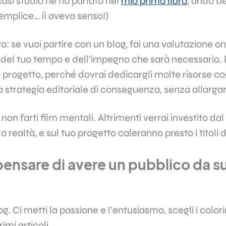
 casi studio ne ho parlato nel
mio primo libro
, andò b
semplice… lì aveva senso!)
eto: se vuoi partire con un blog, fai una valutazione o
 del tuo tempo e dell’impegno che sarà necessario. 
 progetto, perché dovrai dedicargli molte risorse co
a strategia editoriale di conseguenza, senza allargar
non farti film mentali. Altrimenti verrai investito dal
 realtà, e sul tuo progetto caleranno presto i titoli d
pensare di avere un pubblico da s
log. Ci metti la passione e l’entusiasmo, scegli i color
primi articoli.