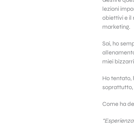
lezioni impor
obiettivi e 
marketing.
Sai, ho sem
allenamento.
miei bizzarr
Ho tentato, 
soprattutto,
Come ha det
“Esperienza 