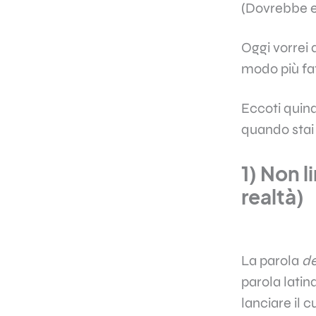
(Dovrebbe e
Oggi vorrei 
modo più fa
Eccoti quin
quando stai 
1) Non l
realtà)
La parola
de
parola latin
lanciare il c