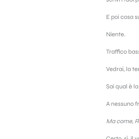
E poi cosa 
Niente.
Traffico bas
Vedrai, la t
Sai qual è l
A nessuno fr
Ma come, Ro
Certo, sì, il 