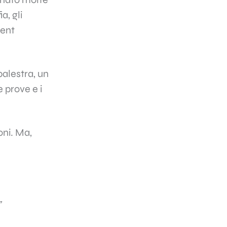
a, gli
tent
alestra, un
e prove e i
oni. Ma,
”