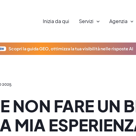
Inizia da qui
Servizi
Agenzia
Scopri la guida GEO, ottimizza la tua visibilità nelle risposte AI
EW
o 2025
 NON FARE UN 
A MIA ESPERIEN