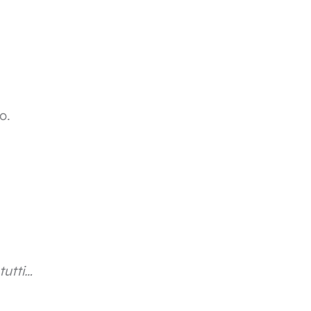
o.
tutti…