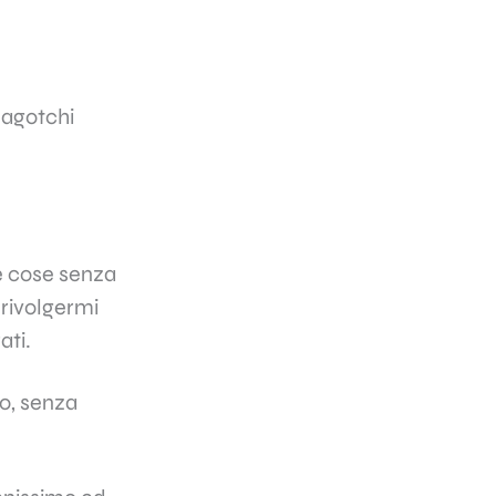
magotchi
e cose senza
 rivolgermi
ati.
io, senza