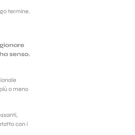
ngo termine.
agionare
 ha senso.
sionale
 più o meno
ssanti,
atto con i