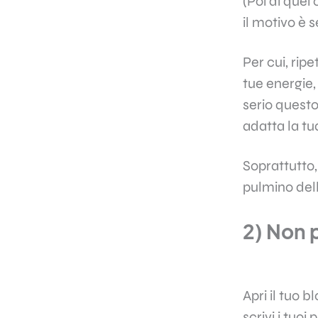
(Poi di quei
il motivo è 
Per cui, rip
tue energie,
serio questo
adatta la tu
Soprattutto, 
pulmino della
2) Non 
Apri il tuo b
scrivi i tuoi 