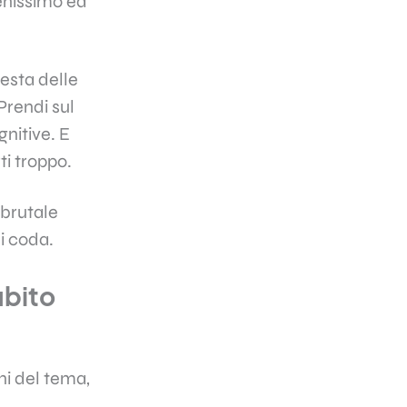
enissimo ed
nesta delle
Prendi sul
gnitive. E
ti troppo.
 brutale
i coda.​
ubito
ini del tema,