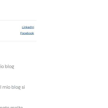
LinkedIn
Facebook
mio blog
 mio blog si
egnato molte