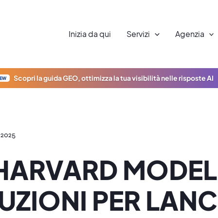
Inizia da qui
Servizi
Agenzia
Scopri la guida GEO, ottimizza la tua visibilità nelle risposte AI
EW
 2025
HARVARD MODEL
RUZIONI PER LANC