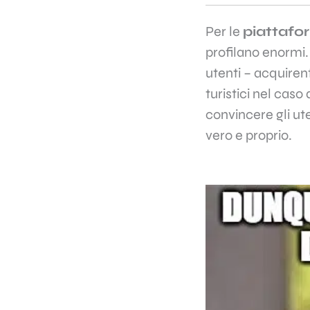
Per le
piattafo
profilano enormi.
utenti – acquirent
turistici nel cas
convincere gli ut
vero e proprio.