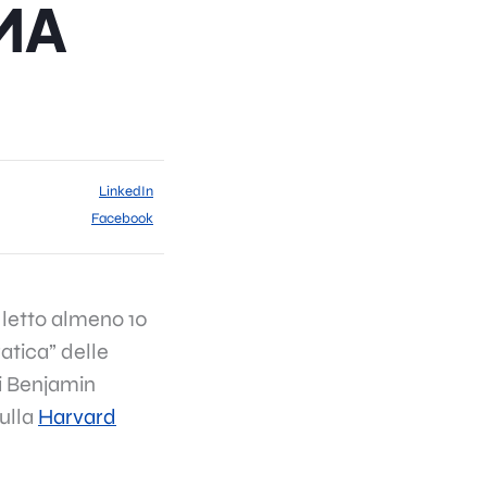
MA
LinkedIn
Facebook
 letto almeno 10
ratica” delle
di Benjamin
ulla
Harvard