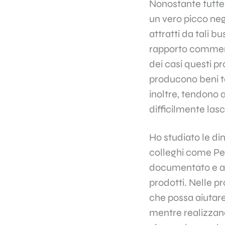
Nonostante tutte 
un vero picco negl
attratti da tali b
rapporto commerc
dei casi questi p
producono beni ta
inoltre, tendono a
difficilmente las
Ho studiato le di
colleghi come
Pe
documentato e a
prodotti. Nelle p
che possa aiutare 
mentre realizzano