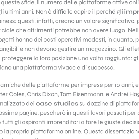
queste sfide, il numero delle piattaforme attive onl
i ultimi anni. Non è difficile capire il perché gli
impr
usiness: questi, infatti, creano un valore significativ
iale che altrimenti potrebbe non avere luogo. Nel
rogetti hanno dei costi operativi modesti, in quanto,
ngibili e non devono gestire un magazzino. Gli effet
 proteggere la loro posizione una volta raggiunta: gli u
ciano una piattaforma vivace e di successo.
namiche delle piattaforme per imprese per 10 anni, e
ter Coles
, Chris Dixon, Tom Eisenmann, e Andrei Hag
nalizzato dei
case studies
su dozzine di piattafor
rossime pagine, pescherò in questi lavori passati per 
tutti gli aspiranti imprenditori a fare le giuste decis
 la propria piattaforma online. Questa dissertazion