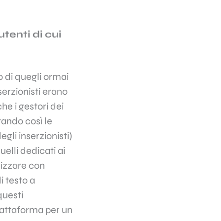
tenti di cui
 di quegli ormai
nserzionisti erano
he i gestori dei
tando così le
gli inserzionisti)
uelli dedicati ai
ilizzare con
di testo a
questi
piattaforma per un