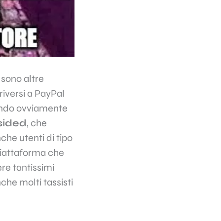
 sono altre
riversi a PayPal
dando ovviamente
sided
, che
che utenti di tipo
 piattaforma che
ere tantissimi
che molti tassisti