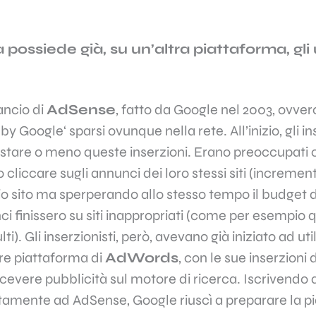
ossiede già, su un’altra piattaforma, gli u
ancio di
AdSense
, fatto da
Google
nel 2003, ovvero
s by
Google
‘ sparsi ovunque nella rete. All’inizio, gli i
uistare o meno queste inserzioni. Erano preoccupati c
 cliccare sugli annunci dei loro stessi siti (incremen
io sito ma sperperando allo stesso tempo il budget de
ci finissero su siti inappropriati (come per esempio q
ti). Gli inserzionisti, però, avevano già iniziato ad ut
are piattaforma di
AdWords
, con le sue inserzioni 
cevere pubblicità sul
motore di ricerca
. Iscrivendo 
ettamente ad
AdSense
,
Google
riuscì a preparare la 