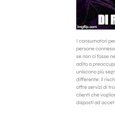
I consumatori pe
persone connesse 
se non ci fosse 
adito a preoccup
uniscono più segm
differente: il ris
offre servizi di 
clienti che vogli
disposti ad accet