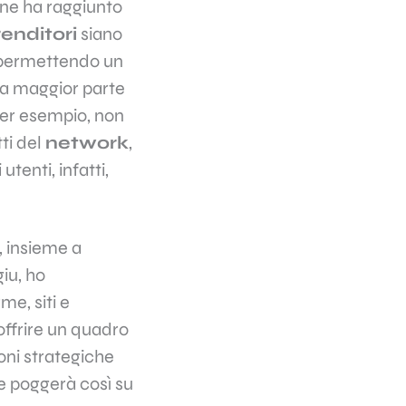
ine ha raggiunto
enditori
siano
o, permettendo un
la maggior parte
 per esempio, non
ti del
network
,
tenti, infatti,
, insieme a
iu, ho
me, siti e
offrire un quadro
ioni strategiche
e poggerà così su