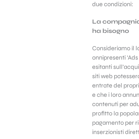
due condizioni:
La compagnia p
ha bisogno
Consideriamo il l
onnipresenti ‘Ad
esitanti sull’acq
siti web potessero
entrate del propr
e che i loro annun
contenuti per adul
profitto la popol
pagamento per ri
inserzionisti dir