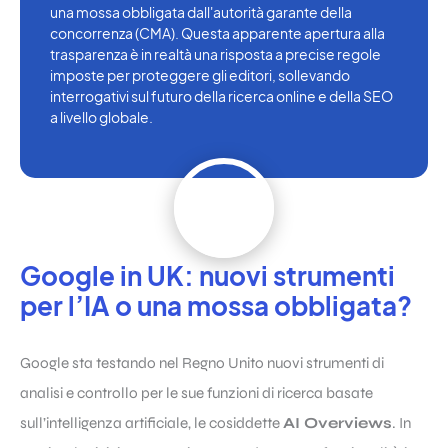
una mossa obbligata dall'autorità garante della
concorrenza (CMA). Questa apparente apertura alla
trasparenza è in realtà una risposta a precise regole
imposte per proteggere gli editori, sollevando
interrogativi sul futuro della ricerca online e della SEO
a livello globale.
Google in UK: nuovi strumenti
per l’IA o una mossa obbligata?
Google sta testando nel Regno Unito nuovi strumenti di
analisi e controllo per le sue funzioni di ricerca basate
sull’intelligenza artificiale, le cosiddette
AI Overviews
. In