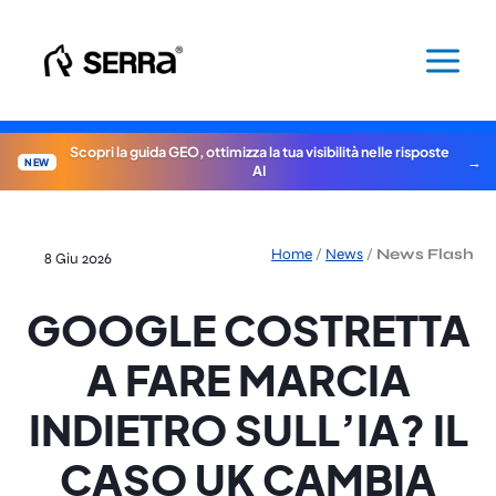
Vai
al
contenuto
Scopri la guida GEO, ottimizza la tua visibilità nelle risposte
NEW
AI
Home
/
News
/
News Flash
8 Giu 2026
GOOGLE COSTRETTA
A FARE MARCIA
INDIETRO SULL’IA? IL
CASO UK CAMBIA