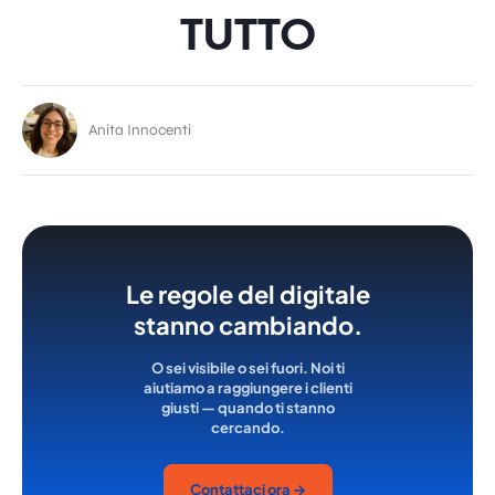
TUTTO
Anita Innocenti
Le regole del digitale
stanno cambiando.
O sei visibile o sei fuori. Noi ti
aiutiamo a raggiungere i clienti
giusti — quando ti stanno
cercando.
Contattaci ora →