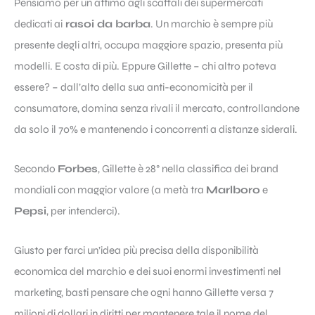
Pensiamo per un attimo agli scaffali dei supermercati
dedicati ai
rasoi da barba
. Un marchio è sempre più
presente degli altri, occupa maggiore spazio, presenta più
modelli. E costa di più. Eppure Gillette – chi altro poteva
essere? – dall’alto della sua anti-economicità per il
consumatore, domina senza rivali il mercato, controllandone
da solo il 70% e mantenendo i concorrenti a distanze siderali.
Secondo
Forbes
, Gillette è 28° nella classifica dei brand
mondiali con maggior valore (a metà tra
Marlboro
e
Pepsi
, per intenderci).
Giusto per farci un’idea più precisa della disponibilità
economica del marchio e dei suoi enormi investimenti nel
marketing, basti pensare che ogni hanno Gillette versa 7
milioni di dollari in diritti per mantenere tale il nome del