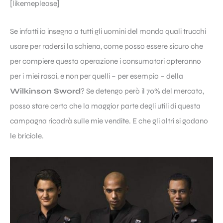
[likemeplease]
Se infatti io insegno a tutti gli uomini del mondo quali trucchi
usare per radersi la schiena, come posso essere sicuro che
per compiere questa operazione i consumatori opteranno
per i miei rasoi, e non per quelli – per esempio – della
Wilkinson Sword
? Se detengo però il 70% del mercato,
posso stare certo che la maggior parte degli utili di questa
campagna ricadrà sulle mie vendite. E che gli altri si godano
le briciole.