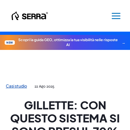
Vai
al
contenuto
Scopri la guida GEO, ottimizza la tua visibilità nelle risposte
NEW
AI
Casi studio
22 Ago 2025
GILLETTE: CON
QUESTO SISTEMA SI