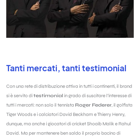
Tanti mercati, tanti testimonial
Con una rete di distribuzione attiva in tutti i continenti, il brand
si è servito di
testimonial
in grado di suscitare l’interesse di
tutti i mercati: non solo il tennista
Roger Federer
, il golfista
Tiger Woods e i calciatori David Beckham e Thierry Henry,
dunque, ma anche i giocatori di cricket Shoaib Malik e Rahul
David. Ma per mantenere ben saldo il proprio bacino di