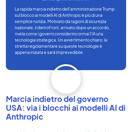
La rapida marcia indietro dell'amministrazione Trump
sul blocco ai modelli AI di Anthropic è più di una
semplice notizia. Motivato da ragioni di sicurezza
nazionale, il dietrofront, arrivato dopo un accordo,
rivela come i governi considerino ormai l'IA una
tecnologia strategica. Un avvertimento chiaro: la
stretta regolamentare su queste tecnologie è
appena iniziata e sarà imprevedibile.
Marcia indietro del governo
USA: via i blocchi ai modelli AI di
Anthropic