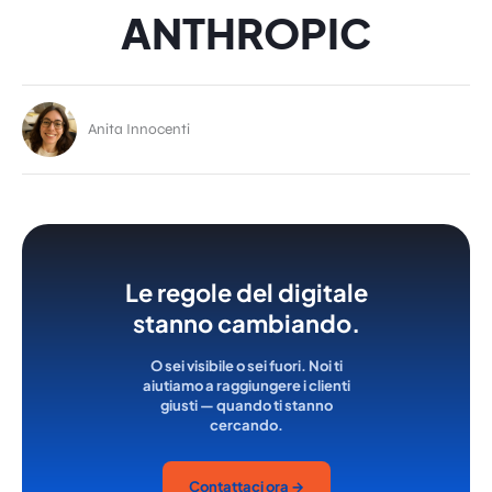
ANTHROPIC
Anita Innocenti
Le regole del digitale
stanno cambiando.
O sei visibile o sei fuori. Noi ti
aiutiamo a raggiungere i clienti
giusti — quando ti stanno
cercando.
Contattaci ora →