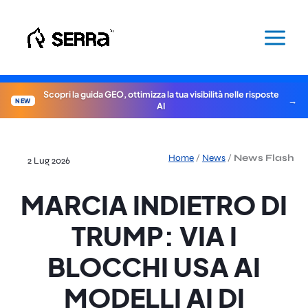
Vai
al
contenuto
Scopri la guida GEO, ottimizza la tua visibilità nelle risposte
NEW
AI
Home
/
News
/
News Flash
2 Lug 2026
MARCIA INDIETRO DI
TRUMP: VIA I
BLOCCHI USA AI
MODELLI AI DI