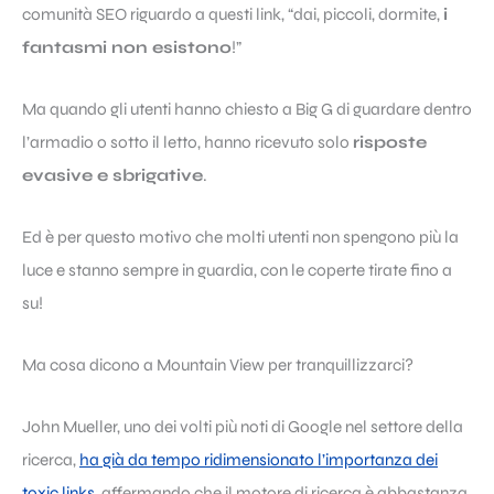
comunità SEO riguardo a questi link, “dai, piccoli, dormite,
i
fantasmi non esistono
!”
Ma quando gli utenti hanno chiesto a Big G di guardare dentro
l’armadio o sotto il letto, hanno ricevuto solo
risposte
evasive e sbrigative
.
Ed è per questo motivo che molti utenti non spengono più la
luce e stanno sempre in guardia, con le coperte tirate fino a
su!
Ma cosa dicono a Mountain View per tranquillizzarci?
John Mueller, uno dei volti più noti di Google nel settore della
ricerca,
ha già da tempo ridimensionato l’importanza dei
toxic links
, affermando che il motore di ricerca è abbastanza