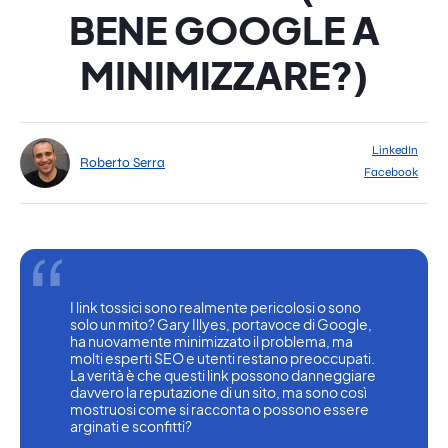
BENE GOOGLE A
MINIMIZZARE?)
LinkedIn
Roberto Serra
Facebook
I link tossici sono realmente pericolosi o sono 
solo un mito? Gary Illyes, portavoce di Google, 
ha nuovamente minimizzato il problema, ma 
molti esperti SEO e utenti restano preoccupati. 
La verità è che questi link possono danneggiare 
davvero la reputazione di un sito, ma sono così 
mostruosi come si racconta o possono essere 
arginati e sconfitti?