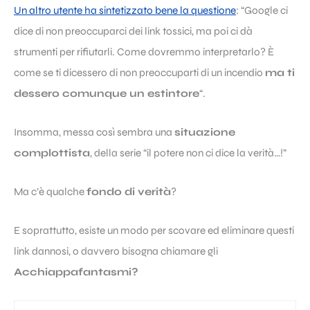
Un altro utente ha sintetizzato bene la questione
: “Google ci
dice di non preoccuparci dei link tossici, ma poi ci dà
strumenti per rifiutarli. Come dovremmo interpretarlo? È
come se ti dicessero di non preoccuparti di un incendio
ma ti
dessero comunque un estintore
“.
Insomma, messa così sembra una
situazione
complottista
, della serie “il potere non ci dice la verità…!”
Ma c’è qualche
fondo di verità
?
E soprattutto, esiste un modo per scovare ed eliminare questi
link dannosi, o davvero bisogna chiamare gli
Acchiappafantasmi?