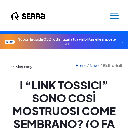
Vai
al
contenuto
Scopri la guida GEO, ottimizza la tua visibilità nelle risposte
NEW
AI
Home
/
News
/
Editoriali
14 Mag 2025
I “LINK TOSSICI”
SONO COSÌ
MOSTRUOSI COME
SEMBRANO? (O FA