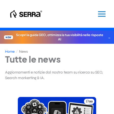
Vai
al
contenuto
Scopri la guida GEO, ottimizza la tua visibilità nelle risposte
NEW
AI
Home
/
News
Tutte le news
Aggiornamenti e notizie dal nostro team su ricerca su SEO,
Search markerting & IA.
22