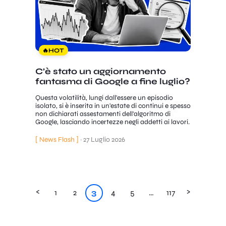
🔥
HOT
C’è stato un aggiornamento
fantasma di Google a fine luglio?
Questa volatilità, lungi dall'essere un episodio
isolato, si è inserita in un'estate di continui e spesso
non dichiarati assestamenti dell'algoritmo di
Google, lasciando incertezze negli addetti ai lavori.
[ News Flash ]
·
27 Luglio 2026
<
>
1
2
3
4
5
…
117