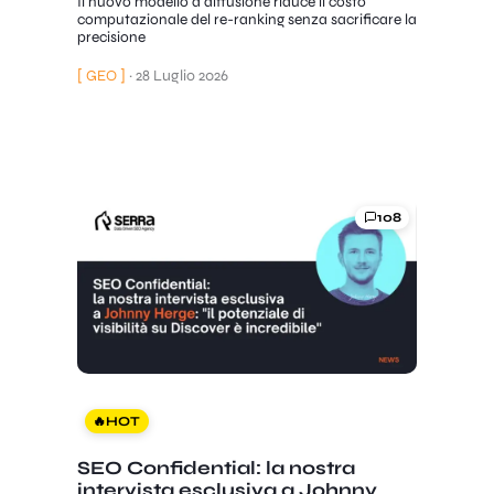
Il nuovo modello a diffusione riduce il costo
computazionale del re-ranking senza sacrificare la
precisione
[ GEO ]
·
28 Luglio 2026
108
🔥
HOT
SEO Confidential: la nostra
intervista esclusiva a Johnny