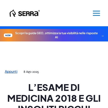
Vai
al
contenuto
Scopri la guida GEO, ottimizza la tua visibilità nelle risposte
NEW
AI
Appunti
8 Ago 2025
L’ESAME DI
MEDICINA 2018 E GLI