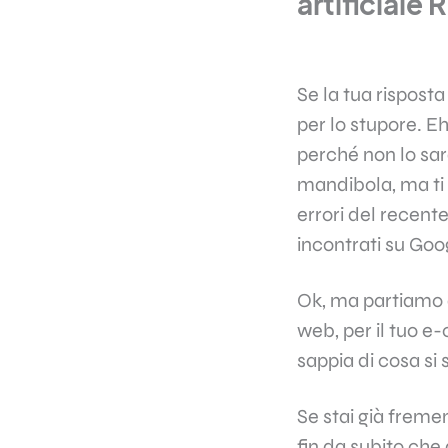
artificiale 
Se la tua risposta
per lo stupore. Eh
perché non lo sarà
mandibola, ma ti 
errori del recen
incontrati su
Goo
Ok, ma partiamo d
web, per il tuo e
sappia di cosa si 
Se stai già freme
fin da subito che