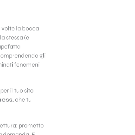
ù volte la bocca
la stessa (e
tupefatta
, comprendendo gli
minati fenomeni
er il tuo sito
ness,
che tu
lettura: prometto
ua domanda. E