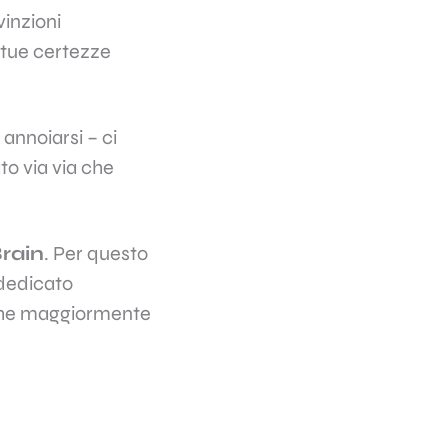
vinzioni
e tue certezze
annoiarsi – ci
ato via via che
rain
. Per questo
dedicato
e che maggiormente