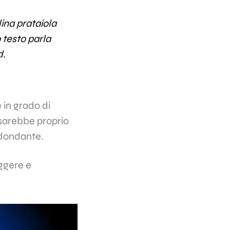
ina prataiola
 testo parla
d.
 in grado di
 sarebbe proprio
idondante.
eggere e