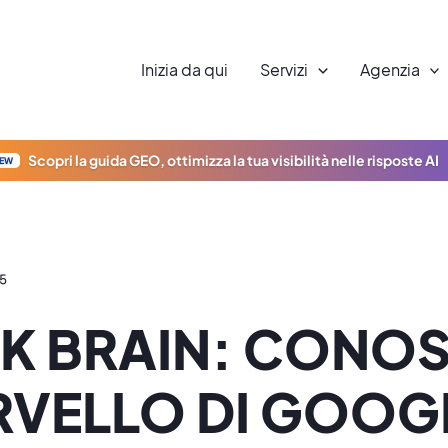
Inizia da qui
Servizi
Agenzia
Scopri la guida GEO, ottimizza la tua visibilità nelle risposte AI
EW
25
K BRAIN: CONOSC
RVELLO DI GOOGL