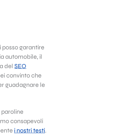
ti posso garantire
ia automobile, il
za del
SEO
sei convinto che
per guadagnare le
: paroline
iamo consapevoli
amente
i nostri testi
.