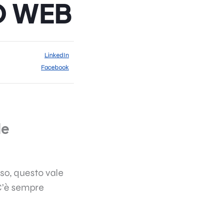
O WEB
LinkedIn
Facebook
le
 so, questo vale
 C’è sempre