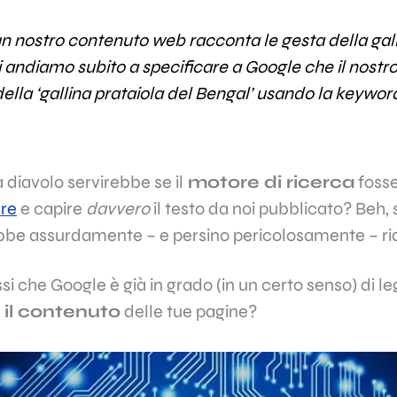
 nostro contenuto web racconta le gesta della gall
i andiamo subito a specificare a
Google
che il nostro
lla ‘gallina prataiola del Bengal’ usando la keywor
diavolo servirebbe se il
motore di ricerca
fosse
are
e capire
davvero
il testo da noi pubblicato? Beh,
arebbe assurdamente – e persino pericolosamente – r
ssi che
Google
è già in grado (in un certo senso) di l
il contenuto
delle tue pagine?