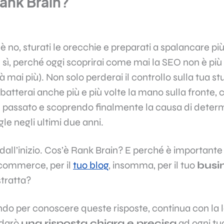
Rank Brain?
 è no, sturati le orecchie e preparati a spalancare pi
 sì, perché oggi scoprirai come mai la SEO non è più 
 mai più). Non solo perderai il controllo sulla tua s
batterai anche più e più volte la mano sulla fronte
te passato e scoprendo finalmente la causa di deter
gle
negli ultimi due anni.
all’inizio. Cos’è Rank Brain? E perché è importante p
-commerce, per il
tuo blog
, insomma, per il tuo
busi
stratta?
ndo per conoscere queste risposte, continua con la 
 darò
una risposta chiara e precisa
ad ogni t