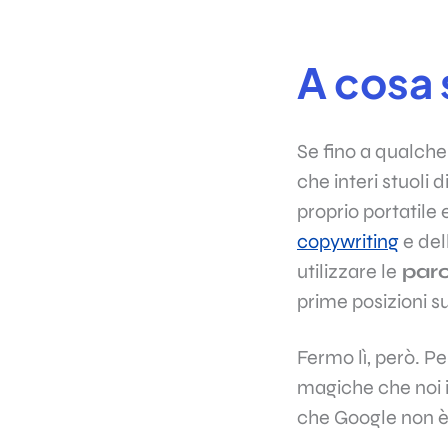
A cosa
Se fino a qualche
che interi stuoli
proprio portatile
copywriting
e del
utilizzare le
paro
prime posizioni s
Fermo lì, però. P
magiche che noi 
che
Google
non è