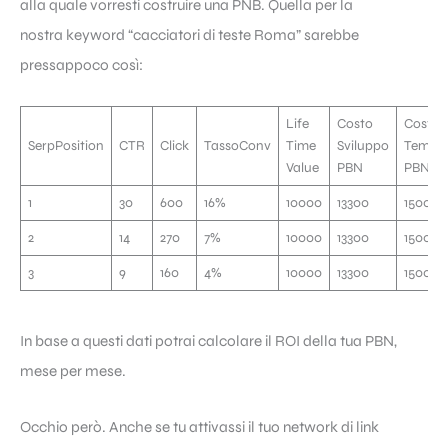
alla quale vorresti costruire una PNB. Quella per la
nostra keyword “cacciatori di teste Roma” sarebbe
pressappoco così:
Life
Costo
Costo
SerpPosition
CTR
Click
TassoConv
Time
Sviluppo
Tempo
Value
PBN
PBN
1
30
600
16%
10000
13300
15000
2
14
270
7%
10000
13300
15000
3
9
160
4%
10000
13300
15000
In base a questi dati potrai calcolare il ROI della tua PBN,
mese per mese.
Occhio però. Anche se tu attivassi il tuo network di link