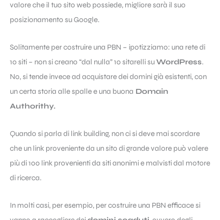
valore che il tuo sito web possiede, migliore sarà il suo
posizionamento su Google.
Solitamente per costruire una PBN – ipotizziamo: una rete di
10 siti – non si creano “dal nulla” 10 sitarelli su
WordPress
.
No, si tende invece ad acquistare dei domini già esistenti, con
un certa storia alle spalle e una buona
Domain
Authorithy.
Quando si parla di link building, non ci si deve mai scordare
che un link proveniente da un sito di grande valore può valere
più di 100 link provenienti da siti anonimi e malvisti dal motore
di ricerca.
In molti casi, per esempio, per costruire una PBN efficace si
vanno a raccogliere dei
domini scaduti
, ovvero degli