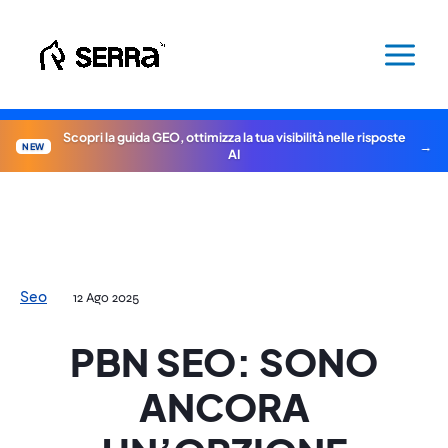
Vai
al
contenuto
Scopri la guida GEO, ottimizza la tua visibilità nelle risposte
NEW
AI
Seo
12 Ago 2025
PBN SEO: SONO
ANCORA