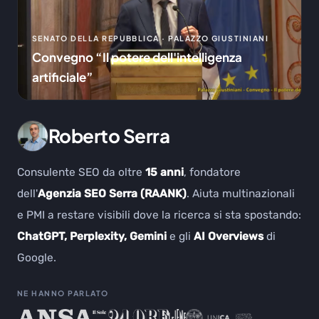
SENATO DELLA REPUBBLICA · PALAZZO GIUSTINIANI
Convegno “Il potere dell'intelligenza
artificiale”
Roberto Serra
Consulente SEO da oltre
15 anni
, fondatore
dell'
Agenzia SEO Serra (RAANK)
. Aiuta multinazionali
e PMI a restare visibili dove la ricerca si sta spostando:
ChatGPT, Perplexity, Gemini
e gli
AI Overviews
di
Google.
NE HANNO PARLATO