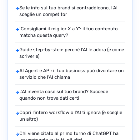
Se le info sul tuo brand si contraddicono, l’AI
→
sceglie un competitor
‘Consigliami il miglior X a Y’: il tuo contenuto
→
matcha questa query?
Guide step-by-step: perché l’AI le adora (e come
→
scriverle)
AI Agent e API: il tuo business può diventare un
→
servizio che l’AI chiama
L’AI inventa cose sul tuo brand? Succede
→
quando non trova dati certi
Copri l’intero workflow o l’AI ti ignora (e sceglie
→
un altro)
Chi viene citato al primo turno di ChatGPT ha
→