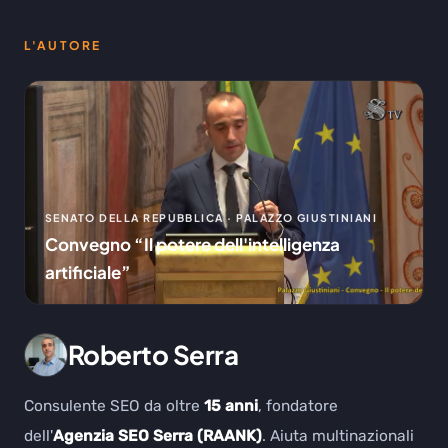
L'AUTORE
SENATO DELLA REPUBBLICA · PALAZZO GIUSTINIANI
Convegno “Il potere dell'intelligenza
artificiale”
Roberto Serra
Consulente SEO da oltre
15 anni
, fondatore
dell'
Agenzia SEO Serra (RAANK)
. Aiuta multinazionali