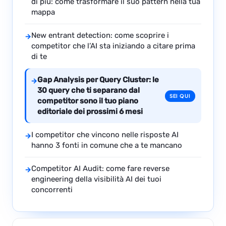
di più: come trasformare il suo pattern nella tua
mappa
New entrant detection: come scoprire i
→
competitor che l’AI sta iniziando a citare prima
di te
Gap Analysis per Query Cluster: le
→
30 query che ti separano dal
SEI QUI
competitor sono il tuo piano
editoriale dei prossimi 6 mesi
I competitor che vincono nelle risposte AI
→
hanno 3 fonti in comune che a te mancano
Competitor AI Audit: come fare reverse
→
engineering della visibilità AI dei tuoi
concorrenti