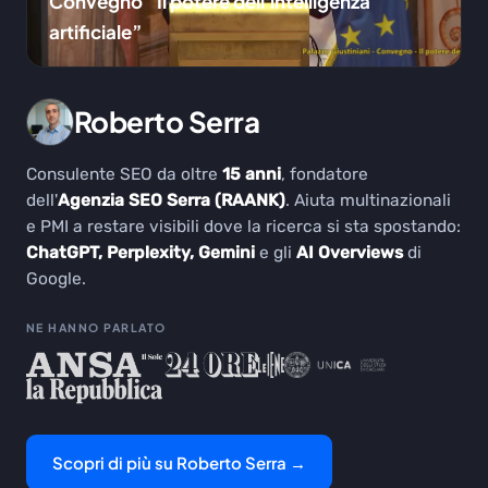
Convegno “Il potere dell'intelligenza
artificiale”
Roberto Serra
Consulente SEO da oltre
15 anni
, fondatore
dell'
Agenzia SEO Serra (RAANK)
. Aiuta multinazionali
e PMI a restare visibili dove la ricerca si sta spostando:
ChatGPT, Perplexity, Gemini
e gli
AI Overviews
di
Google.
NE HANNO PARLATO
Scopri di più su Roberto Serra →