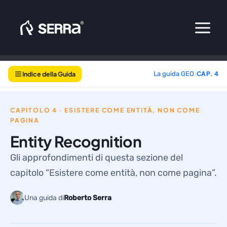
Vai
al
contenuto
Indice della Guida
La guida GEO
›
CAP. 4
CAPITOLO 4 · ESISTERE COME ENTITÀ, NON COME
PAGINA
Entity Recognition
Gli approfondimenti di questa sezione del
capitolo “Esistere come entità, non come pagina”.
Una guida di
Roberto Serra