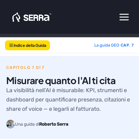
Vai
al
contenuto
Indice della Guida
La guida GEO
›
CAP. 7
CAPITOLO 7 DI 7
Misurare quanto l'AI ti cita
La visibilità nell'AI è misurabile: KPI, strumenti e
dashboard per quantificare presenza, citazioni e
share of voice — e legarli al fatturato.
Una guida di
Roberto Serra