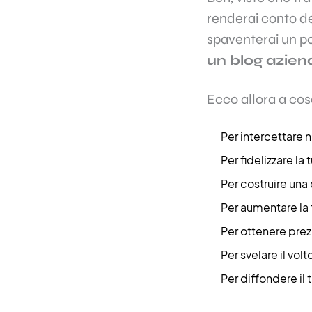
renderai conto de
spaventerai un po
un blog azien
Ecco allora a cos
Per intercettare n
Per fidelizzare la
Per costruire un
Per aumentare la 
Per ottenere prezi
Per svelare il vo
Per diffondere il 