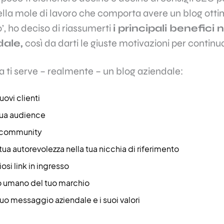
lla mole di lavoro che comporta avere un blog ottim
’, ho deciso di riassumerti
i principali benefici 
dale,
così da darti le giuste motivazioni per continu
a ti serve – realmente – un blog aziendale:
uovi clienti
 tua audience
a community
tua autorevolezza nella tua nicchia di riferimento
osi link in ingresso
lto umano del tuo marchio
tuo messaggio aziendale e i suoi valori