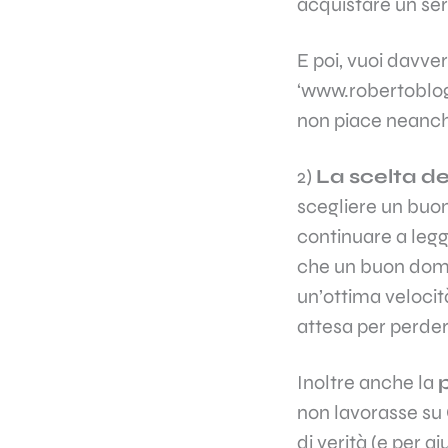
acquistare un serv
E poi, vuoi davve
‘www.robertoblog.
non piace neanche
2)
La scelta del
scegliere un buon 
continuare a legge
che un buon domin
un’ottima velocit
attesa per perdere
Inoltre anche la
non lavorasse su
di verità (e per a