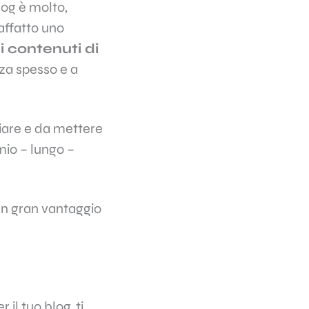
log è molto,
affatto uno
i contenuti di
nza spesso e a
iare e da mettere
mio – lungo –
un gran vantaggio
il tuo blog, ti