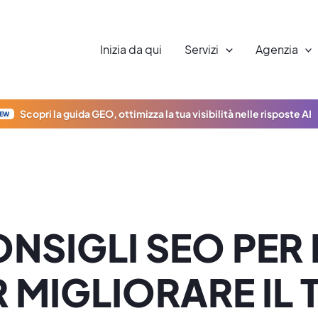
Inizia da qui
Servizi
Agenzia
Scopri la guida GEO, ottimizza la tua visibilità nelle risposte AI
EW
ONSIGLI SEO PER
R MIGLIORARE IL 