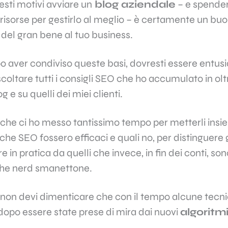
esti motivi avviare un
blog aziendale
– e spender
risorse per gestirlo al meglio – è certamente un buo
del gran bene al tuo business.
po aver condiviso queste basi, dovresti essere entus
oltare tutti i consigli SEO che ho accumulato in oltr
g e su quelli dei miei clienti.
che ci ho messo tantissimo tempo per metterli insie
che SEO fossero efficaci e quali no, per distinguere g
in pratica da quelli che invece, in fin dei conti, sono
lche nerd smanettone.
: non devi dimenticare che con il tempo alcune tec
dopo essere state prese di mira dai nuovi
algoritmi