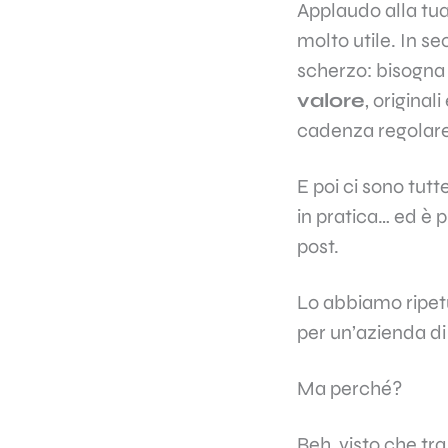
Applaudo alla tua
molto utile. In s
scherzo: bisogna 
valore
, origina
cadenza regolare
E poi ci sono tutt
in pratica… ed è 
post.
Lo abbiamo ripetu
per un’azienda di 
Ma perché?
Beh, visto che tra