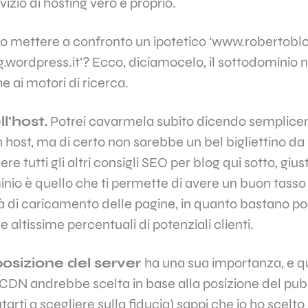
izio di hosting vero e proprio.
ro mettere a confronto un ipotetico ‘www.robertoblog
wordpress.it’? Ecco, diciamocelo, il sottodominio n
 ai motori di ricerca.
l’host.
Potrei cavarmela subito dicendo semplice
host, ma di certo non sarebbe un bel bigliettino da v
re tutti gli altri consigli SEO per blog qui sotto, giu
io è quello che ti permette di avere un buon tasso 
à di caricamento delle pagine, in quanto bastano po
 altissime percentuali di potenziali clienti.
posizione del server
ha una sua importanza, e qu
 CDN andrebbe scelta in base alla posizione del pub
iutarti a scegliere sulla fiducia) sappi che io ho scelto