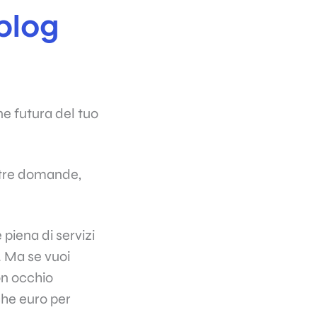
 blog
ne futura del tuo
altre domande,
 piena di servizi
. Ma se vuoi
on occhio
che euro per