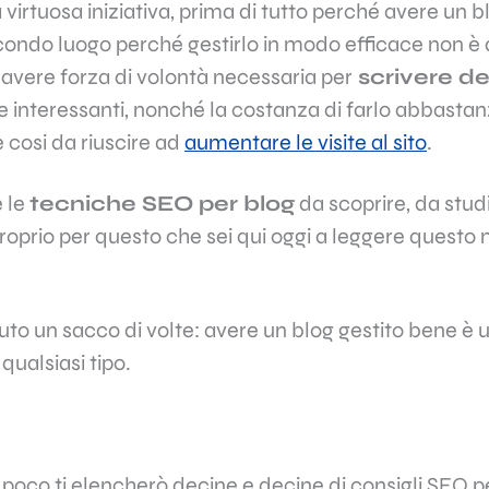
 virtuosa iniziativa, prima di tutto perché avere un b
econdo luogo perché gestirlo in modo efficace non è 
avere forza di volontà necessaria per
scrivere de
li e interessanti, nonché la costanza di farlo abbasta
 cosi da riuscire ad
aumentare le visite al sito
.
e le
tecniche SEO per blog
da scoprire, da stud
proprio per questo che sei qui oggi a leggere questo 
to un sacco di volte: avere un blog gestito bene è 
qualsiasi tipo.
 poco ti elencherò decine e decine di consigli SEO per 