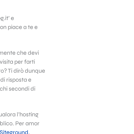
.it’ e
on piace a te e
mente che devi
isita per farti
sto? Ti dirò dunque
di risposta e
chi secondi di
alora l’hosting
blico. Per amor
Siteground.