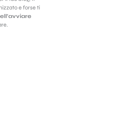
izzato e forse ti
nell’avviare
are.