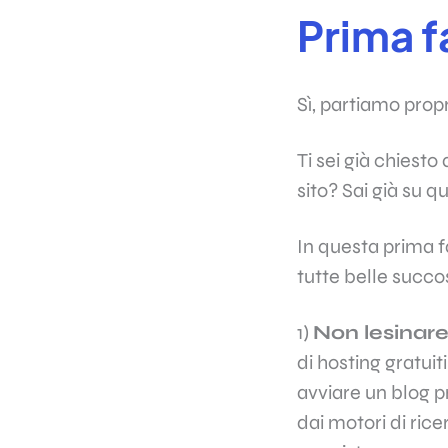
Prima f
Sì, partiamo propr
Ti sei già chiesto
sito? Sai già su 
In questa prima f
tutte belle succo
1)
Non lesinare 
di hosting gratui
avviare un blog p
dai motori di ric